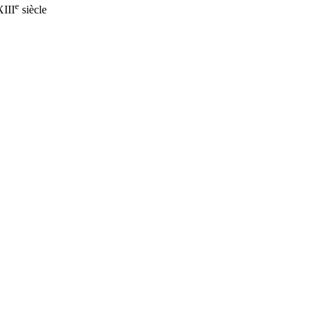
e
XIII
siècle