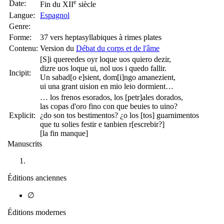
e
Date:
Fin du XII
siècle
Langue:
Espagnol
Genre:
Forme:
37 vers heptasyllabiques à rimes plates
Contenu:
Version du
Débat du corps et de l'âme
[S]i quereedes oyr loque uos quiero dezir,
dizre uos loque ui, nol uos i quedo fallir.
Incipit:
Un sabad[o e]sient, dom[i]ngo amanezient,
ui una grant uision en mio leio dormient…
… los frenos esorados, los [petr]ales dorados,
las copas d'oro fino con que beuies to uino?
Explicit:
¿do son tos bestimentos? ¿o los [tos] guarnimentos
que tu solies festir e tanbien r[escrebir?]
[la fin manque]
Manuscrits
Éditions anciennes
∅
Éditions modernes