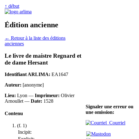
↑ début
Édition ancienne
← Retour à la liste des éditions
anciennes
Le livre de maistre Regnard et
de dame Hersant
Identifiant ARLIMA:
EA1647
Auteur:
[anonyme]
Lieu:
Lyon —
Imprimeur:
Olivier
Arnoullet —
Date:
1528
Signaler une erreur ou
une omission:
Contenu
Courriel
(f. 1)
Incipit:
Explicit: