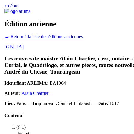
↑ début
Édition ancienne
← Retour à la liste des éditions anciennes
[GB]
[IA]
Les œuvres de maistre Alain Chartier, clerc, notaire, 
Curial, le Quadriloge, et autres pieces, toutes nouvel
André du Chesne, Tourangeau
Identifiant ARLIMA:
EA1964
Auteur:
Alain Chartier
Lieu:
Paris —
Imprimeur:
Samuel Thiboust —
Date:
1617
Contenu
(f. 1)
Incipit: