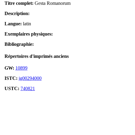
Titre complet:
Gesta Romanorum
Description:
Langue:
latin
Exemplaires physiques:
Bibliographie:
Répertoires d'imprimés anciens
GW:
10899
ISTC:
ig00294000
USTC:
740821