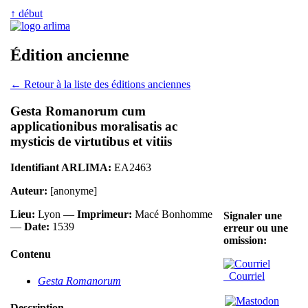
↑ début
Édition ancienne
← Retour à la liste des éditions anciennes
Gesta Romanorum cum
applicationibus moralisatis ac
mysticis de virtutibus et vitiis
Identifiant ARLIMA:
EA2463
Auteur:
[anonyme]
Lieu:
Lyon —
Imprimeur:
Macé Bonhomme
Signaler une
—
Date:
1539
erreur ou une
omission:
Contenu
Courriel
Gesta Romanorum
Description