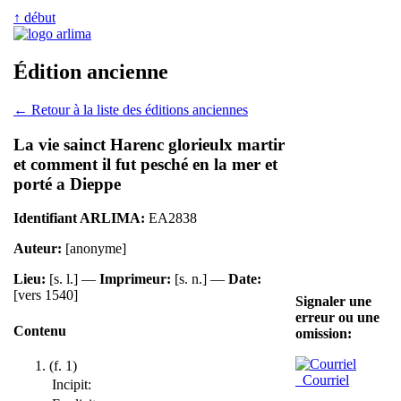
↑ début
Édition ancienne
← Retour à la liste des éditions anciennes
La vie sainct Harenc glorieulx martir
et comment il fut pesché en la mer et
porté a Dieppe
Identifiant ARLIMA:
EA2838
Auteur:
[anonyme]
Lieu:
[s. l.] —
Imprimeur:
[s. n.] —
Date:
[vers 1540]
Signaler une
erreur ou une
Contenu
omission:
(f. 1)
Courriel
Incipit: