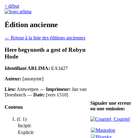
↑ début
Édition ancienne
← Retour à la liste des éditions anciennes
Here begynneth a gest of Robyn
Hode
Identifiant ARLIMA:
EA3427
Auteur:
[anonyme]
Lieu:
Antwerpen —
Imprimeur:
Jan van
Doesborch —
Date:
[vers 1510]
Signaler une erreur
Contenu
ou une omission:
(f. 1)
Courriel
Incipit:
Explicit: