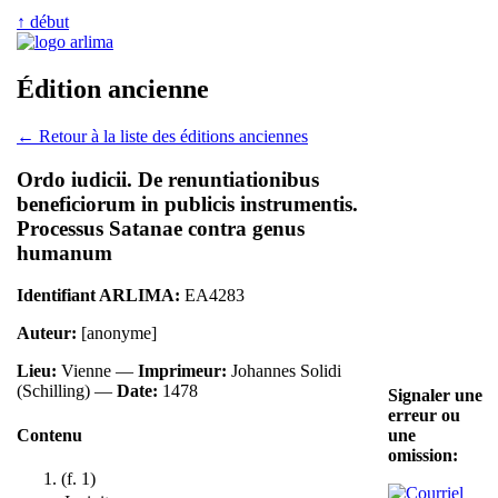
↑ début
Édition ancienne
← Retour à la liste des éditions anciennes
Ordo iudicii. De renuntiationibus
beneficiorum in publicis instrumentis.
Processus Satanae contra genus
humanum
Identifiant ARLIMA:
EA4283
Auteur:
[anonyme]
Lieu:
Vienne —
Imprimeur:
Johannes Solidi
(Schilling) —
Date:
1478
Signaler une
erreur ou
Contenu
une
omission:
(f. 1)