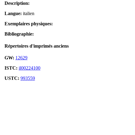
Description:
Langue:
italien
Exemplaires physiques:
Bibliographie:
Répertoires d'imprimés anciens
GW:
12629
ISTC:
il00224100
USTC:
993559