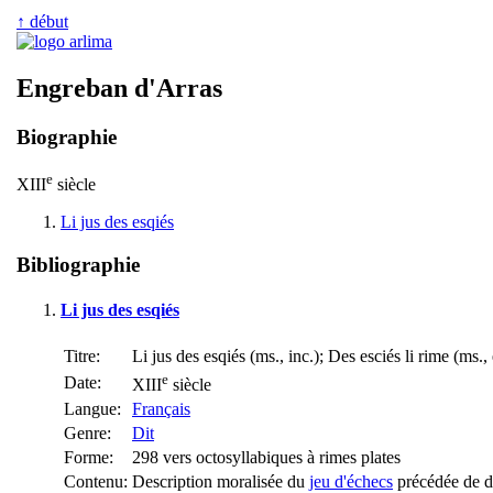
↑ début
Engreban d'Arras
Biographie
e
XIII
siècle
Li jus des esqiés
Bibliographie
Li jus des esqiés
Titre:
Li jus des esqiés (ms., inc.); Des esciés li rime (ms.,
e
Date:
XIII
siècle
Langue:
Français
Genre:
Dit
Forme:
298 vers octosyllabiques à rimes plates
Contenu:
Description moralisée du
jeu d'échecs
précédée de de