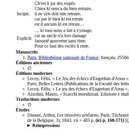
Ch'est li jus des esqiés.
Chiex ki sens a du bien retraire,
Incipit:
il ne s'en doit mie retraire,
car par le bien ki est retrais
est il aucuns ki est retrais…
… ki tous nous a fait a s'ymage,
car au siecle n'a fors damage
Explicit:
fausseté gouverne sans rime.
Pour ce faut des esciés li rime.
Manuscrits
Paris, Bibliothèque nationale de France
, français, 2556
Éditions anciennes
∅
Éditions modernes
Lecoy, Félix, « Le
Jeu des échecs
d'Engreban d'Arras »
Paris, Belles Lettres (Publications de la Faculté des lett
Lecoy, Félix, « Le jeu des échecs d'Engreban d'Arras »
Azzolini, Mauro, « Scacchi moralizzati. Edizione e stud
Traductions modernes
∅
Études
Dinaux, Arthur,
Les trouvères artésiens
, Paris, Téchene
de la Belgique, 3), 1843, vii + 483 p.
(ici p. 168-171)
[
Réimpression: