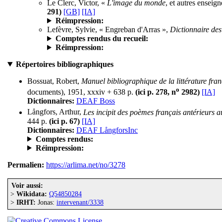
Le Clerc, Victor, «
L'image du monde
, et autres enseig
291)
[GB]
[IA]
Réimpression:
Lefèvre, Sylvie, « Engreban d'Arras »,
Dictionnaire des
Comptes rendus du recueil:
Réimpression:
Répertoires bibliographiques
Bossuat, Robert,
Manuel bibliographique de la littérature fr
o
documents), 1951, xxxiv + 638 p.
(ici p. 278, n
2982)
[IA]
Dictionnaires:
DEAF Boss
Långfors, Arthur,
Les incipit des poèmes français antérieurs 
444 p.
(ici p. 67)
[IA]
Dictionnaires:
DEAF LångforsInc
Comptes rendus:
Réimpression:
Permalien:
https://arlima.net/no/3278
Voir aussi:
>
Wikidata:
Q54850284
>
IRHT:
Jonas:
intervenant/3338