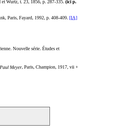
el et Wurtz, t. 23, 1856, p. 287-335.
(ici p.
nk, Paris, Fayard, 1992, p. 408-409.
[IA]
ienne. Nouvelle série. Études et
. Paul Meyer
, Paris, Champion, 1917, vii +