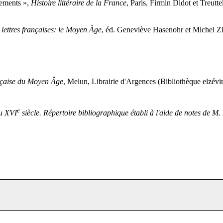
nements »,
Histoire littéraire de la France
, Paris, Firmin Didot et Treutt
 lettres françaises: le Moyen Âge
, éd. Geneviève Hasenohr et Michel Zi
ançaise du Moyen Âge
, Melun, Librairie d'Argences (Bibliothèque elzévir
e
au XVI
siècle. Répertoire bibliographique établi à l'aide de notes de M