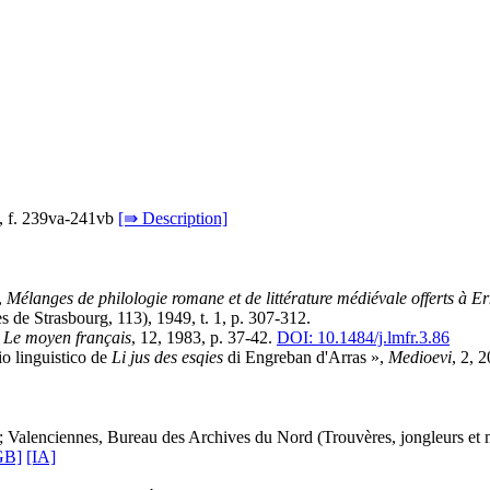
6, f. 239va-241vb
[⇛ Description]
,
Mélanges de philologie romane et de littérature médiévale offerts à Er
res de Strasbourg, 113), 1949, t. 1, p. 307-312.
,
Le moyen français
, 12, 1983, p. 37-42.
DOI: 10.1484/j.lmfr.3.86
io linguistico de
Li jus des esqies
di Engreban d'Arras »,
Medioevi
, 2, 
r; Valenciennes, Bureau des Archives du Nord (Trouvères, jongleurs et 
GB]
[IA]