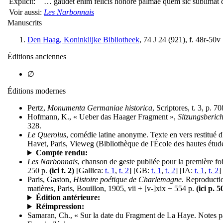
Explicit:
… gaudet enim felicis honore palmae quem sic sublimat c
Voir aussi:
Les Narbonnais
Manuscrits
Den Haag, Koninklijke Bibliotheek
, 74 J 24 (921), f. 48r-50v
Éditions anciennes
∅
Éditions modernes
Pertz,
Monumenta Germaniae historica
, Scriptores, t. 3, p. 70
Hofmann, K., « Ueber das Haager Fragment »,
Sitzungsberic
328.
Le Querolus
, comédie latine anonyme. Texte en vers restitué d'
Havet, Paris, Vieweg (Bibliothèque de l'École des hautes étude
Compte rendu:
Les Narbonnais
, chanson de geste publiée pour la première foi
250 p.
(ici t. 2)
[Gallica:
t. 1
,
t. 2
] [GB:
t. 1
,
t. 2
] [IA:
t. 1
,
t. 2
]
Paris, Gaston,
Histoire poétique de Charlemagne
. Reproductio
matières, Paris, Bouillon, 1905, vii + [v-]xix + 554 p.
(ici p. 
Édition antérieure:
Réimpression:
Samaran, Ch., « Sur la date du Fragment de La Haye. Notes 