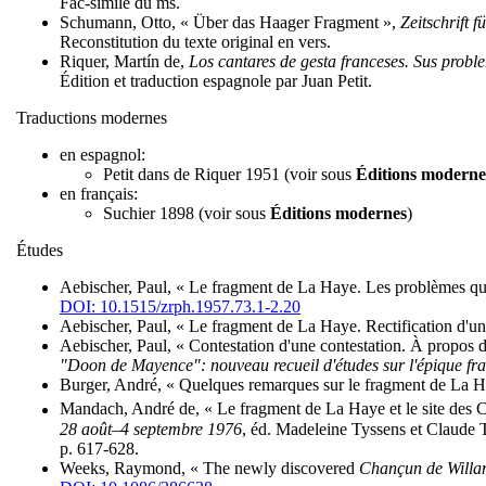
Fac-similé du ms.
Schumann, Otto, « Über das Haager Fragment »,
Zeitschrift 
Reconstitution du texte original en vers.
Riquer, Martín de,
Los cantares de gesta franceses. Sus probl
Édition et traduction espagnole par Juan Petit.
Traductions modernes
en espagnol:
Petit dans de Riquer 1951 (voir sous
Éditions moderne
en français:
Suchier 1898 (voir sous
Éditions modernes
)
Études
Aebischer, Paul, « Le fragment de La Haye. Les problèmes qu'
DOI: 10.1515/zrph.1957.73.1-2.20
Aebischer, Paul, « Le fragment de La Haye. Rectification d'u
Aebischer, Paul, « Contestation d'une contestation. À propos
"Doon de Mayence": nouveau recueil d'études sur l'épique fr
Burger, André, « Quelques remarques sur le fragment de La 
Mandach, André de, « Le fragment de La Haye et le site des C
28 août–4 septembre 1976
, éd. Madeleine Tyssens et Claude Th
p. 617-628.
Weeks, Raymond, « The newly discovered
Chançun de Will