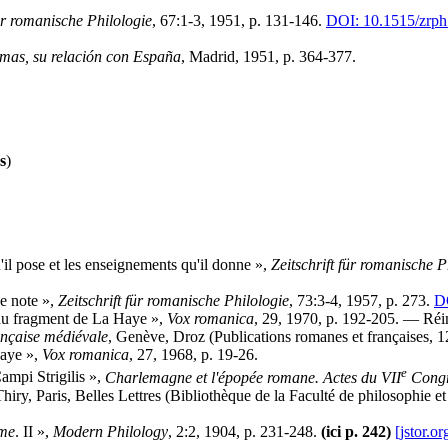
für romanische Philologie
, 67:1-3, 1951, p. 131-146.
DOI: 10.1515/zrph
emas, su relación con España
, Madrid, 1951, p. 364-377.
s
)
il pose et les enseignements qu'il donne »,
Zeitschrift für romanische P
ne note »,
Zeitschrift für romanische Philologie
, 73:3-4, 1957, p. 273.
DO
 du fragment de La Haye »,
Vox romanica
, 29, 1970, p. 192-205.
— Réim
ançaise médiévale
, Genève, Droz (Publications romanes et françaises, 1
Haye »,
Vox romanica
, 27, 1968, p. 19-26.
e
ampi Strigilis »,
Charlemagne et l'épopée romane. Actes du VII
Congrè
iry, Paris, Belles Lettres (Bibliothèque de la Faculté de philosophie et l
ame
. II »,
Modern Philology
, 2:2, 1904, p. 231-248.
(ici p. 242)
[jstor.or