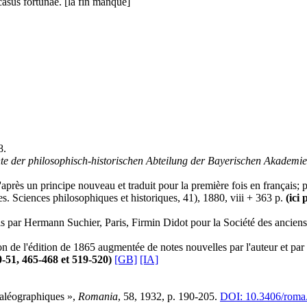
asus fortunae. [la fin manque]
8.
hte der philosophisch-historischen Abteilung der Bayerischen Akademi
après un principe nouveau et traduit pour la première fois en français; p
s. Sciences philosophiques et historiques, 41), 1880, viii + 363 p.
(ici 
s par Hermann Suchier, Paris, Firmin Didot pour la Société des anciens t
n de l'édition de 1865 augmentée de notes nouvelles par l'auteur et pa
50-51, 465-468 et 519-520)
[GB]
[IA]
paléographiques »,
Romania
, 58, 1932, p. 190-205.
DOI: 10.3406/roma