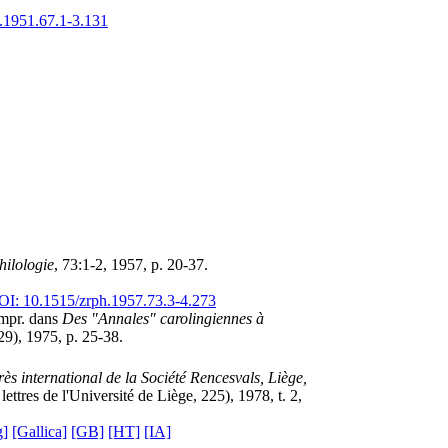
.1951.67.1-3.131
hilologie
, 73:1-2, 1957, p. 20-37.
I: 10.1515/zrph.1957.73.3-4.273
pr. dans
Des "Annales" carolingiennes à
29), 1975, p. 25-38.
s international de la Société Rencesvals, Liège,
ettres de l'Université de Liège, 225), 1978, t. 2,
g]
[Gallica]
[GB]
[HT]
[IA]