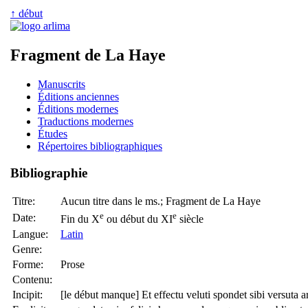
↑ début
Fragment de La Haye
Manuscrits
Éditions anciennes
Éditions modernes
Traductions modernes
Études
Répertoires bibliographiques
Bibliographie
Titre:
Aucun titre dans le ms.; Fragment de La Haye
e
e
Date:
Fin du X
ou début du XI
siècle
Langue:
Latin
Genre:
Forme:
Prose
Contenu:
Incipit:
[le début manque] Et effectu veluti spondet sibi versuta 