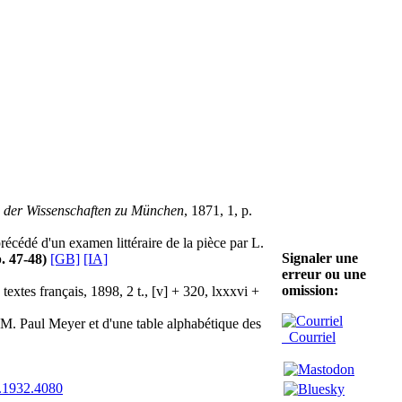
e der Wissenschaften zu München
, 1871, 1, p.
récédé d'un examen littéraire de la pièce par L.
Signaler une
p. 47-48)
[GB]
[IA]
erreur ou une
omission:
extes français, 1898, 2 t., [v] + 320, lxxxvi +
r M. Paul Meyer et d'une table alphabétique des
Courriel
.1932.4080