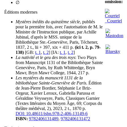
omission:
∅
Éditions modernes
Courriel
Mystères inédits du quinzième siècle
, publiés
pour la première fois, avec l'autorisation de M. le
Ministre de l'Instruction publique, par Achille
Jubinal, d'après le MSS. unique de la
Bibliothèque Ste.-Geneviève, Paris, Téchener,
1837, 2 t., lii + 397, xix + 411 p.
(ici t. 2, p. 79-
138)
[GB:
t. 1
,
t. 2
] [IA:
t. 1
,
t. 2
]
La nativité et le geu des trois roys
: Two Plays
from Manuscript 1131 of the Bibliothèque Sainte
Geneviève, Paris, by Ruth Whittredge, Bryn
Mawr, Bryn Mawr College, 1944, 217 p.
Les mystères du manuscrit 1131 de la
bibliothèque Sainte-Geneviève de Paris.
Édition
de Jean-Pierre Bordier, Stéphanie Le Briz-
Orgeur, Xavier Leroux, Gabriella Parussa et
Géraldine Veysseyre, Paris, Classiques Garnier
(Textes littéraires du Moyen Âge, 69; Corpus du
théâtre médiéval, 2), 2023, 2 t., 1870 p.
DOI: 10.48611/isbn.978-2-406-13149-6
ISBN:
9782406131489
,
9782406131472