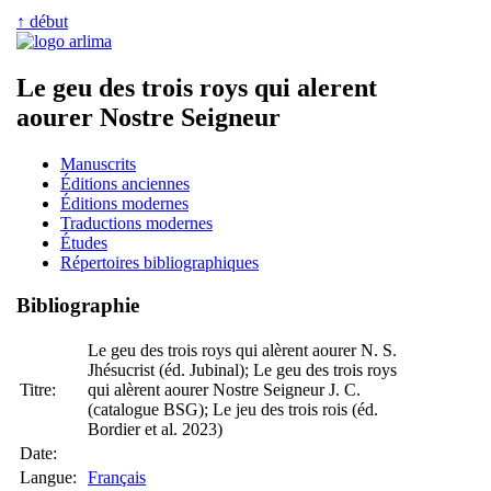
↑ début
Le geu des trois roys qui alerent
aourer Nostre Seigneur
Manuscrits
Éditions anciennes
Éditions modernes
Traductions modernes
Études
Répertoires bibliographiques
Bibliographie
Le geu des trois roys qui alèrent aourer N. S.
Jhésucrist (éd. Jubinal); Le geu des trois roys
Titre:
qui alèrent aourer Nostre Seigneur J. C.
(catalogue BSG); Le jeu des trois rois (éd.
Bordier et al. 2023)
Date:
Langue:
Français