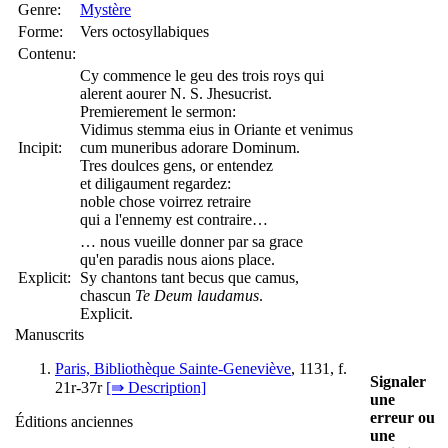
Genre:
Mystère
Forme:
Vers octosyllabiques
Contenu:
Cy commence le geu des trois roys qui
alerent aourer N. S. Jhesucrist.
Premierement le sermon:
Vidimus stemma eius in Oriante et venimus
Incipit:
cum muneribus adorare Dominum.
Tres doulces gens, or entendez
et diligaument regardez:
noble chose voirrez retraire
qui a l'ennemy est contraire…
… nous vueille donner par sa grace
qu'en paradis nous aions place.
Explicit:
Sy chantons tant becus que camus,
chascun
Te Deum laudamus
.
Explicit.
Manuscrits
Paris, Bibliothèque Sainte-Geneviève
, 1131, f.
Signaler
21r-37r
[⇛ Description]
une
erreur ou
Éditions anciennes
une