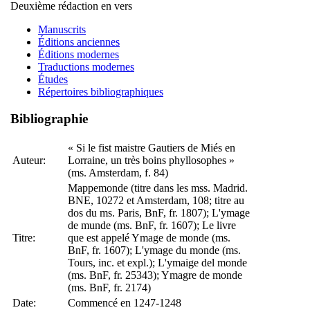
Deuxième rédaction en vers
Manuscrits
Éditions anciennes
Éditions modernes
Traductions modernes
Études
Répertoires bibliographiques
Bibliographie
« Si le fist maistre Gautiers de Miés en
Auteur:
Lorraine, un très boins phyllosophes »
(ms. Amsterdam, f. 84)
Mappemonde (titre dans les mss. Madrid.
BNE, 10272 et Amsterdam, 108; titre au
dos du ms. Paris, BnF, fr. 1807); L'ymage
de munde (ms. BnF, fr. 1607); Le livre
Titre:
que est appelé Ymage de monde (ms.
BnF, fr. 1607); L'ymage du monde (ms.
Tours, inc. et expl.); L'ymaige del monde
(ms. BnF, fr. 25343); Ymagre de monde
(ms. BnF, fr. 2174)
Date:
Commencé en 1247-1248