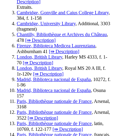
Description]
Extraits.
Cambridge, Gonville and Caius College Library
,
384, f. 1-158
Cambridge, University Library
, Additional, 3303
(fragment)
Chantilly, Bibliothèque et Archives du Château
,
478
[⇛ Description]
Firenze, Biblioteca Medicea Laurenziana
,
Ashburnham 41
[⇛ Description]
London, British Library
, Harley MS 4333, f. 1-
70
[⇛ Description]
London, British Library
, Royal MS 20 A III, f.
1r-120v
[⇛ Description]
Madrid, Biblioteca nacional de España
, 10272
, f.
1-96
Madrid, Biblioteca nacional de España
, Osuna
157
Paris, Bibliothèque nationale de France
, Arsenal,
3168
Paris, Bibliothèque nationale de France
, Arsenal,
3522
[⇛ Description]
Paris, Bibliothèque nationale de France
, latin,
10769, f. 122-177
[⇛ Description]
Paris, Bibliothèque nationale de France
, français,