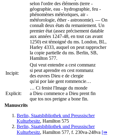
selon l'ordre des éléments (terre -
géographie, eau - hydrographie, feu -
phénomènes météoriques, air -
météorologie, éther - astronomie). — On
connaît deux états du remaniement. Un
premier état (assez précisement datable
aux années 1247-48, en tout cas avant
1250) est témoigné du ms. London, BL,
Harley 4333, auquel on peut rapprocher
la copie partielle du ms. Berlin, SB,
Hamilton 577.
Qui veut entendre a cest commanz
si peut aprendre en cest rommanz
Incipit:
des euvres Dieu e de clergie
qu'ai por laie gent rommencie…
… Ci fenist l'Image du monde
Explicit:
a Dieu commence a Dieu prent fin
que tos nos preigne a bone fin.
Manuscrits
Berlin, Staatsbibliothek und Preussischer
Kulturbesitz
, Hamilton 575
Berlin, Staatsbibliothek und Preussischer
Kulturbesitz
, Hamilton 577, f. 230va-248va
[⇛