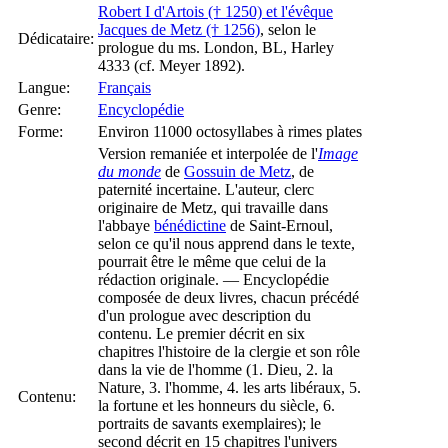
Robert I d'Artois († 1250) et l'évêque
Jacques de Metz († 1256)
, selon le
Dédicataire:
prologue du ms. London, BL, Harley
4333 (cf. Meyer 1892).
Langue:
Français
Genre:
Encyclopédie
Forme:
Environ 11000 octosyllabes à rimes plates
Version remaniée et interpolée de l'
Image
du monde
de
Gossuin de Metz
, de
paternité incertaine. L'auteur, clerc
originaire de Metz, qui travaille dans
l'abbaye
bénédictine
de Saint-Ernoul,
selon ce qu'il nous apprend dans le texte,
pourrait être le même que celui de la
rédaction originale. — Encyclopédie
composée de deux livres, chacun précédé
d'un prologue avec description du
contenu. Le premier décrit en six
chapitres l'histoire de la clergie et son rôle
dans la vie de l'homme (1. Dieu, 2. la
Nature, 3. l'homme, 4. les arts libéraux, 5.
Contenu:
la fortune et les honneurs du siècle, 6.
portraits de savants exemplaires); le
second décrit en 15 chapitres l'univers