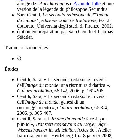
abrégé de l'
Anticlaudianus
d'
Alain de Lille
et une
version de la légende du philosophe Secundus.
Sara Centili,
La seconda redazione dell'"Image
du monde", edizione critica e traduzione
, tesi di
dottorato, Università degli studi di Firenze, 2002.
édition en préparation par Sara Centili et Thomas
Städtler.
Traductions modernes
∅
Études
Centili, Sara, « La seconda redazione in versi
dell'
Image du monde
: una riscrittura didattica »,
Cultura neolatina
, 66:1-2, 2006, p. 161-206
Centili, Sara, « La seconda redazione in versi
dell'
Image du monde
: genesi di un
rimaneggiamento »,
Cultura neolatina
, 66:3-4,
2006, p. 365-407.
Centili, Sara, « L'
Image du monde
face à son
public »,
Transfert des savoirs au Moyen Âge -
Wissenstransfer im Mittelalter
, Actes de l'Atelier
franco-allemand, Heidelberg 15-18 janvier 2008,