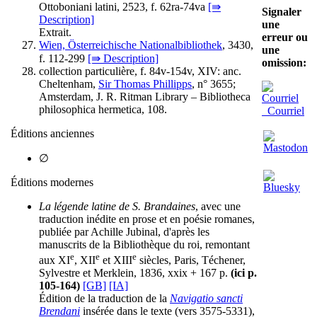
Ottoboniani latini, 2523, f. 62ra-74va
[⇛
Signaler
Description]
une
Extrait.
erreur ou
Wien, Österreichische Nationalbibliothek
, 3430,
une
f. 112-299
[⇛ Description]
omission:
collection particulière, f. 84v-154v, XIV: anc.
Cheltenham,
Sir Thomas Phillipps
, n° 3655;
Amsterdam, J. R. Ritman Library – Bibliotheca
philosophica hermetica, 108.
Courriel
Éditions anciennes
∅
Éditions modernes
La légende latine de S. Brandaines
, avec une
traduction inédite en prose et en poésie romanes,
publiée par Achille Jubinal, d'après les
manuscrits de la Bibliothèque du roi, remontant
e
e
e
aux XI
, XII
et XIII
siècles, Paris, Téchener,
Sylvestre et Merklein, 1836, xxix + 167 p.
(ici p.
105-164)
[GB]
[IA]
Édition de la traduction de la
Navigatio sancti
Brendani
insérée dans le texte (vers 3575-5331),