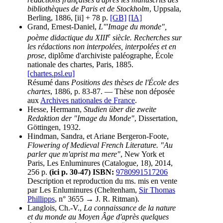
bibliothèques de Paris et de Stockholm
, Uppsala,
Berling, 1886, [ii] + 78 p.
[GB]
[IA]
Grand, Ernest-Daniel,
L'"Image du monde",
e
poème didactique du XIII
siècle. Recherches sur
les rédactions non interpolées, interpolées et en
prose
, diplôme d'archiviste paléographe, École
nationale des chartes, Paris, 1885.
[chartes.psl.eu]
Résumé dans
Positions des thèses de l'École des
chartes
, 1886, p. 83-87. — Thèse non déposée
aux
Archives nationales de France
.
Hesse, Hermann,
Studien über die zweite
Redaktion der "Image du Monde"
, Dissertation,
Göttingen, 1932.
Hindman, Sandra, et Ariane Bergeron-Foote,
Flowering of Medieval French Literature. "Au
parler que m'aprist ma mere"
, New York et
Paris, Les Enluminures (Catalogue, 18), 2014,
256 p.
(ici p. 30-47)
ISBN:
9780991517206
Description et reproduction du ms. mis en vente
par Les Enluminures (Cheltenham,
Sir Thomas
Phillipps
, n° 3655 → J. R. Ritman).
Langlois, Ch.-V.,
La connaissance de la nature
et du monde au Moyen Âge d'après quelques