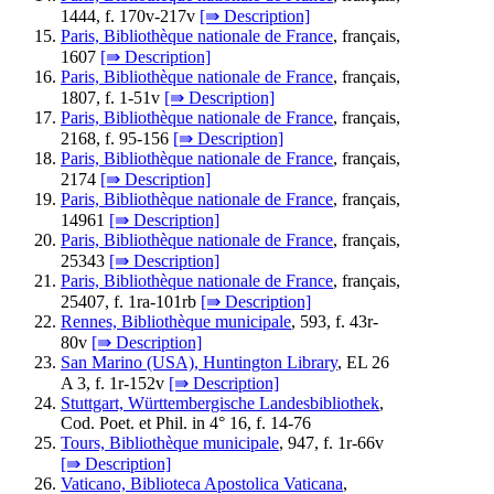
1444, f. 170v-217v
[⇛ Description]
Paris, Bibliothèque nationale de France
, français,
1607
[⇛ Description]
Paris, Bibliothèque nationale de France
, français,
1807, f. 1-51v
[⇛ Description]
Paris, Bibliothèque nationale de France
, français,
2168, f. 95-156
[⇛ Description]
Paris, Bibliothèque nationale de France
, français,
2174
[⇛ Description]
Paris, Bibliothèque nationale de France
, français,
14961
[⇛ Description]
Paris, Bibliothèque nationale de France
, français,
25343
[⇛ Description]
Paris, Bibliothèque nationale de France
, français,
25407, f. 1ra-101rb
[⇛ Description]
Rennes, Bibliothèque municipale
, 593, f. 43r-
80v
[⇛ Description]
San Marino (USA), Huntington Library
, EL 26
A 3, f. 1r-152v
[⇛ Description]
Stuttgart, Württembergische Landesbibliothek
,
Cod. Poet. et Phil. in 4° 16, f. 14-76
Tours, Bibliothèque municipale
, 947, f. 1r-66v
[⇛ Description]
Vaticano, Biblioteca Apostolica Vaticana
,