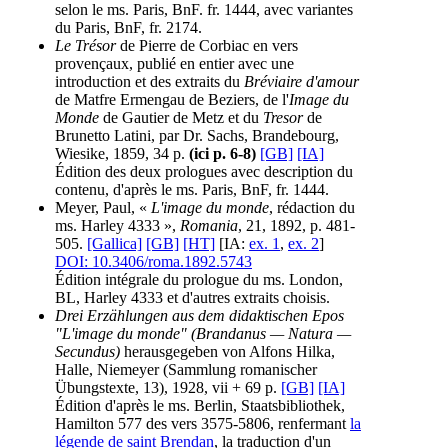
selon le ms. Paris, BnF. fr. 1444, avec variantes
du Paris, BnF, fr. 2174.
Le Trésor
de Pierre de Corbiac en vers
provençaux, publié en entier avec une
introduction et des extraits du
Bréviaire d'amour
de Matfre Ermengau de Beziers, de l'
Image du
Monde
de Gautier de Metz et du
Tresor
de
Brunetto Latini, par Dr. Sachs, Brandebourg,
Wiesike, 1859, 34 p.
(ici p. 6-8)
[GB]
[IA]
Édition des deux prologues avec description du
contenu, d'après le ms. Paris, BnF, fr. 1444.
Meyer, Paul, «
L'image du monde
, rédaction du
ms. Harley 4333 »,
Romania
, 21, 1892, p. 481-
505.
[Gallica]
[GB]
[HT]
[IA:
ex. 1
,
ex. 2
]
DOI: 10.3406/roma.1892.5743
Édition intégrale du prologue du ms. London,
BL, Harley 4333 et d'autres extraits choisis.
Drei Erzählungen aus dem didaktischen Epos
"L'image du monde" (Brandanus — Natura —
Secundus)
herausgegeben von Alfons Hilka,
Halle, Niemeyer (Sammlung romanischer
Übungstexte, 13), 1928, vii + 69 p.
[GB]
[IA]
Édition d'après le ms. Berlin, Staatsbibliothek,
Hamilton 577 des vers 3575-5806, renfermant
la
légende de saint Brendan
, la traduction d'un