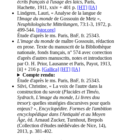
écrits français à l'usage des laïcs
, Paris,
Hachette, 1911, xxiv + 401 p.
[HT]
[IA]
Lindgren, Lauri, « Analyse de la langue de
l'
Image du monde
de Gossouin de Metz »,
Neuphilologische Mitteilungen
, 73:1-3, 1972, p.
499-544.
[jstor.org]
Étude d'après le ms. Paris, BnF, fr. 25343.
L'image du monde
de maître Gossouin, rédaction
en prose. Texte du manuscrit de la Bibliothèque
nationale, fonds français, n° 574 avec correction
d'après d'autres manuscrits, notes et introduction
par O. H. Prior, Lausanne et Paris, Payot, 1913,
[ii] + 216 p.
[Gallica]
[HT]
[IA]
Compte rendu:
Étude d'après le ms. Paris, BnF, fr. 25343.
Silvi, Christine, « La voix de l'autre dans la
construction du savoir (
Placides et Timéo
,
Sydrach
,
L'image du monde
,
Li livres dou
tresor
): quelles stratégies discursives pour quels
enjeux? »,
Encyclopédire. Formes de l'ambition
encyclopédique dans l'Antiquité et au Moyen
Âge
, éd. Arnaud Zucker, Turnhout, Brepols
(Collection d'études médiévales de Nice, 14),
2013, p. 381-402.