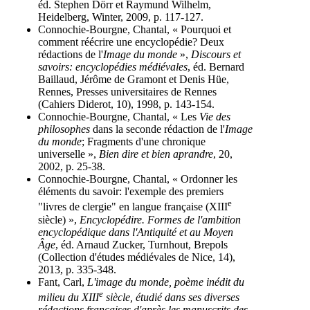
éd. Stephen Dörr et Raymund Wilhelm,
Heidelberg, Winter, 2009, p. 117-127.
Connochie-Bourgne, Chantal, « Pourquoi et
comment réécrire une encyclopédie? Deux
rédactions de l'
Image du monde
»,
Discours et
savoirs: encyclopédies médiévales
, éd. Bernard
Baillaud, Jérôme de Gramont et Denis Hüe,
Rennes, Presses universitaires de Rennes
(Cahiers Diderot, 10), 1998, p. 143-154.
Connochie-Bourgne, Chantal, « Les
Vie des
philosophes
dans la seconde rédaction de l'
Image
du monde
; Fragments d'une chronique
universelle »,
Bien dire et bien aprandre
, 20,
2002, p. 25-38.
Connochie-Bourgne, Chantal, « Ordonner les
éléments du savoir: l'exemple des premiers
e
"livres de clergie" en langue française (XIII
siècle) »,
Encyclopédire. Formes de l'ambition
encyclopédique dans l'Antiquité et au Moyen
Âge
, éd. Arnaud Zucker, Turnhout, Brepols
(Collection d'études médiévales de Nice, 14),
2013, p. 335-348.
Fant, Carl,
L'image du monde, poème inédit du
e
milieu du XIII
siècle, étudié dans ses diverses
rédactions françaises d'après les manuscrits des