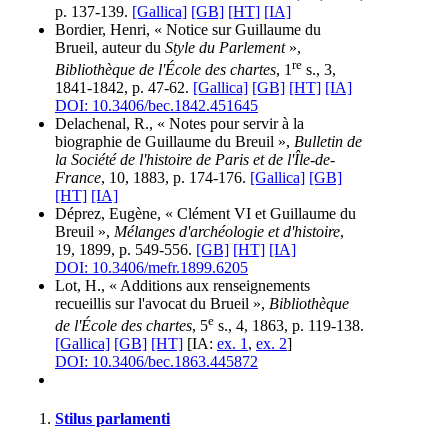
p. 137-139.
[Gallica]
[GB]
[HT]
[IA]
Bordier, Henri, « Notice sur Guillaume du
Brueil, auteur du
Style du Parlement
»,
re
Bibliothèque de l'École des chartes
, 1
s., 3,
1841-1842, p. 47-62.
[Gallica]
[GB]
[HT]
[IA]
DOI: 10.3406/bec.1842.451645
Delachenal, R., « Notes pour servir à la
biographie de Guillaume du Breuil »,
Bulletin de
la Société de l'histoire de Paris et de l'Île-de-
France
, 10, 1883, p. 174-176.
[Gallica]
[GB]
[HT]
[IA]
Déprez, Eugène, « Clément VI et Guillaume du
Breuil »,
Mélanges d'archéologie et d'histoire
,
19, 1899, p. 549-556.
[GB]
[HT]
[IA]
DOI: 10.3406/mefr.1899.6205
Lot, H., « Additions aux renseignements
recueillis sur l'avocat du Brueil »,
Bibliothèque
e
de l'École des chartes
, 5
s., 4, 1863, p. 119-138.
[Gallica]
[GB]
[HT]
[IA:
ex. 1
,
ex. 2
]
DOI: 10.3406/bec.1863.445872
Stilus parlamenti