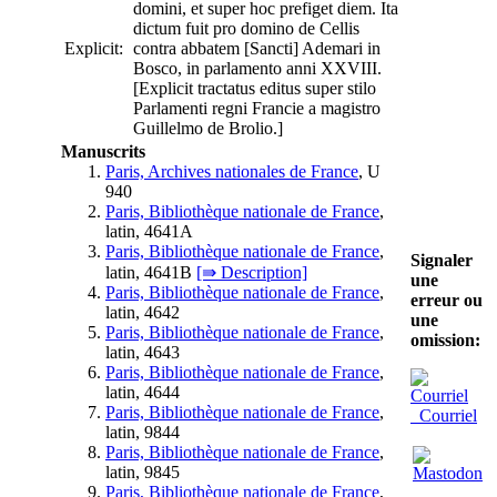
domini, et super hoc prefiget diem. Ita
dictum fuit pro domino de Cellis
Explicit:
contra abbatem [Sancti] Ademari in
Bosco, in parlamento anni XXVIII.
[Explicit tractatus editus super stilo
Parlamenti regni Francie a magistro
Guillelmo de Brolio.]
Manuscrits
Paris, Archives nationales de France
, U
940
Paris, Bibliothèque nationale de France
,
latin, 4641A
Paris, Bibliothèque nationale de France
,
Signaler
latin, 4641B
[⇛ Description]
une
Paris, Bibliothèque nationale de France
,
erreur ou
latin, 4642
une
Paris, Bibliothèque nationale de France
,
omission:
latin, 4643
Paris, Bibliothèque nationale de France
,
latin, 4644
Paris, Bibliothèque nationale de France
,
Courriel
latin, 9844
Paris, Bibliothèque nationale de France
,
latin, 9845
Paris, Bibliothèque nationale de France
,