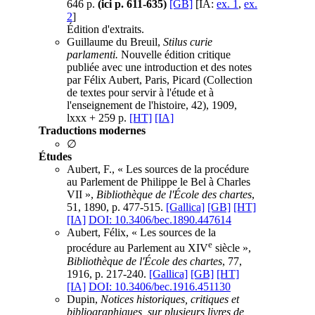
646 p.
(ici p. 611-635)
[GB]
[IA:
ex. 1
,
ex.
2
]
Édition d'extraits.
Guillaume du Breuil,
Stilus curie
parlamenti.
Nouvelle édition critique
publiée avec une introduction et des notes
par Félix Aubert, Paris, Picard (Collection
de textes pour servir à l'étude et à
l'enseignement de l'histoire, 42), 1909,
lxxx + 259 p.
[HT]
[IA]
Traductions modernes
∅
Études
Aubert, F., « Les sources de la procédure
au Parlement de Philippe le Bel à Charles
VII »,
Bibliothèque de l'École des chartes
,
51, 1890, p. 477-515.
[Gallica]
[GB]
[HT]
[IA]
DOI: 10.3406/bec.1890.447614
Aubert, Félix, « Les sources de la
e
procédure au Parlement au XIV
siècle »,
Bibliothèque de l'École des chartes
, 77,
1916, p. 217-240.
[Gallica]
[GB]
[HT]
[IA]
DOI: 10.3406/bec.1916.451130
Dupin,
Notices historiques, critiques et
bibliographiques, sur plusieurs livres de