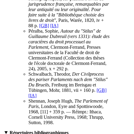
jurisprudence française, remarquables par
leur antiquité ou leur originalité. Pour
faire suite à la "Bibliothèque choisie des
livres de droit"
, Paris, Warée, 1820, iv +
88 p.
[GB]
[IA]
Péralba, Sophie,
Autour du "Stilus" de
Guillaume Dubreuil (vers 1331): étude des
caractères du droit processuel au
Parlement
, Clermont-Ferrand, Presses
universitaires de la Faculté de droit de
Clermont-Ferrand (Collection des thèses
de l'école doctorale de Clermont-Ferrand,
24), 2005, x + 292 p.
Schwalbach, Theodor,
Der Civilprocess
des pariser Parlaments nach dem "Stilus"
Du Brueils
, Freiburg im Breisgau et
Tübingen, Mohr, 1881, vii + 160 p.
[GB]
[IA]
Shennan, Joseph Hugh,
The Parlement of
Paris
, London, Eyre and Spottiswoode,
1968, [11] + 359 p. — Réimpr.: Ithaca,
Cornell University Press, 1968; Thrupp,
Sutton, 1998.
Répertoires bibliographiques