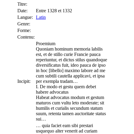
Titre:
Date:
Entre 1328 et 1332
Langue:
Latin
Genre:
Forme:
Contenu:
Proemium
Quoniam hominum memoria labilis
est, et de stillo curie Francie pauca
reperiuntur, et dictus stilus quandoque
diversificatus fuit, ideo pauca de ipso
in hoc [libello] maximo labore ad me
cum subtili cautella applicavi, et ipsa
Incipit:
per exempla tradam…
I. De modo et gestu quem debet
habere advocatus
Habeat advocatus modum et gestum
maturos cum vultu leto moderate; sit
humilis et curialis secundum statum
suum, retenta tamen auctoritate status
sui…
… quia faciet eam sibi prestari
usquequo alter venerit ad curiam