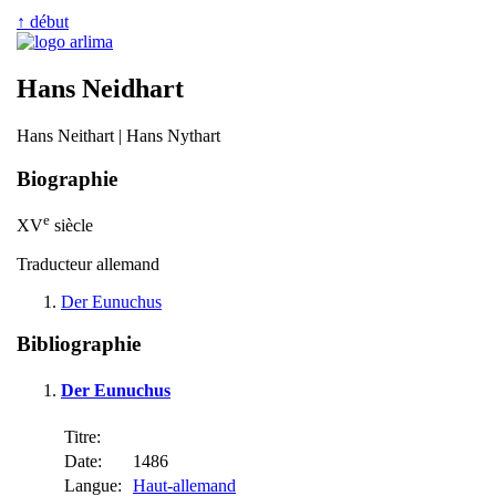
↑ début
Hans Neidhart
Hans Neithart | Hans Nythart
Biographie
e
XV
siècle
Traducteur allemand
Der Eunuchus
Bibliographie
Der Eunuchus
Titre:
Date:
1486
Langue:
Haut-allemand