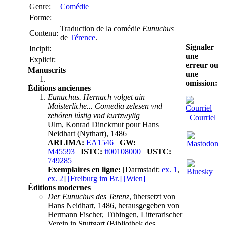
Genre:
Comédie
Forme:
Traduction de la comédie
Eunuchus
Contenu:
de
Térence
.
Signaler
Incipit:
une
Explicit:
erreur ou
Manuscrits
une
omission:
Éditions anciennes
Eunuchus. Hernach volget ain
Maisterliche... Comedia zelesen vnd
zehören lüstig vnd kurtzwylig
Courriel
Ulm, Konrad Dinckmut pour Hans
Neidhart (Nythart), 1486
ARLIMA:
EA1546
GW:
M45593
ISTC:
it00108000
USTC:
749285
Exemplaires en ligne:
[Darmstadt:
ex. 1
,
ex. 2
]
[Freiburg im Br.]
[Wien]
Éditions modernes
Der Eunuchus des Terenz
, übersetzt von
Hans Neidhart, 1486, herausgegeben von
Hermann Fischer, Tübingen, Litterarischer
Verein in Stuttgart (Bibliothek des