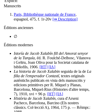
Explicit:
Manuscrits
Paris, Bibliothèque nationale de France
,
espagnol, 475, f. 1r-20v
[⇛ Description]
Éditions anciennes
∅
Éditions modernes
Istoría de Jacob Xalabín fill del Amorat senyor
de la Turquía
, éd. R. Foulché-Delbosc, Vilanova
i Geltru, Joan Oliva pour la Societat catalana de
bibliofils, 1906.
[HT]
[IA]
La historia de Jacob Xalabin
seguida de la de
La
filla de l'emperador Contastí
, textes originals
autèntichs publicats en vista dels manuscrits y
edicions primitives per R. Miquel y Planas,
Barcelona, Miquel-Rius (Histories d'altre temps,
7), 1910, xvi + 96 p.
[HT]
[IA]
Història de Jacob Xalabín
, cura d'Arseni
Pacheco, Barcelona, Barcino (Els nostres
clàssics. Col·lecció A), 1964, 175 p. — Réimpr.:
1988.