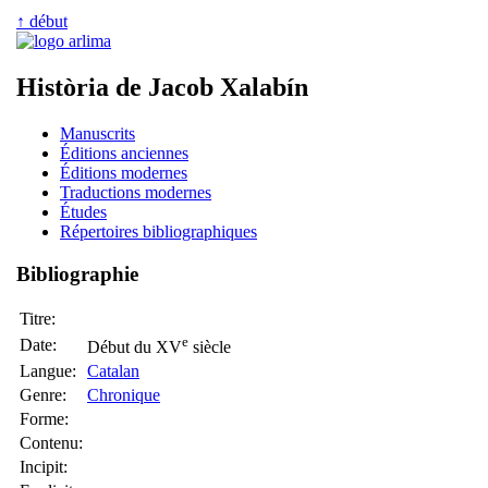
↑ début
Història de Jacob Xalabín
Manuscrits
Éditions anciennes
Éditions modernes
Traductions modernes
Études
Répertoires bibliographiques
Bibliographie
Titre:
e
Date:
Début du XV
siècle
Langue:
Catalan
Genre:
Chronique
Forme:
Contenu:
Incipit: