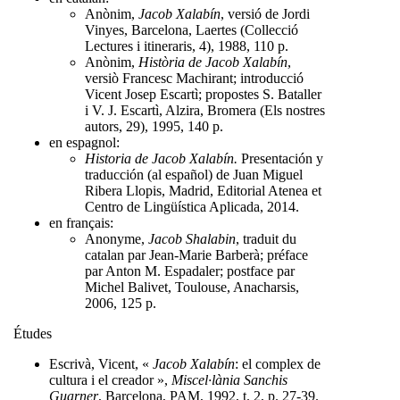
Anònim,
Jacob Xalabín
, versió de Jordi
Vinyes, Barcelona, Laertes (Collecció
Lectures i itineraris, 4), 1988, 110 p.
Anònim,
Història de Jacob Xalabín
,
versiò Francesc Machirant; introducció
Vicent Josep Escartì; propostes S. Bataller
i V. J. Escartì, Alzira, Bromera (Els nostres
autors, 29), 1995, 140 p.
en espagnol:
Historia de Jacob Xalabín.
Presentación y
traducción (al español) de Juan Miguel
Ribera Llopis, Madrid, Editorial Atenea et
Centro de Lingüística Aplicada, 2014.
en français:
Anonyme,
Jacob Shalabin
, traduit du
catalan par Jean-Marie Barberà; préface
par Anton M. Espadaler; postface par
Michel Balivet, Toulouse, Anacharsis,
2006, 125 p.
Études
Escrivà, Vicent, «
Jacob Xalabín
: el complex de
cultura i el creador »,
Miscel·lània Sanchis
Guarner
, Barcelona, PAM, 1992, t. 2, p. 27-39.