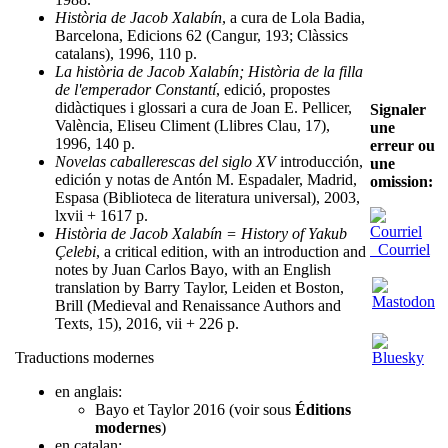
Història de Jacob Xalabín
, a cura de Lola Badia,
Barcelona, Edicions 62 (Cangur, 193; Clàssics
catalans), 1996, 110 p.
La història de Jacob Xalabín; Història de la filla
de l'emperador Constantí
, edició, propostes
didàctiques i glossari a cura de Joan E. Pellicer,
Signaler
València, Eliseu Climent (Llibres Clau, 17),
une
1996, 140 p.
erreur ou
Novelas caballerescas del siglo XV
introducción,
une
edición y notas de Antón M. Espadaler, Madrid,
omission:
Espasa (Biblioteca de literatura universal), 2003,
lxvii + 1617 p.
Història de Jacob Xalabín = History of Yakub
Courriel
Çelebi
, a critical edition, with an introduction and
notes by Juan Carlos Bayo, with an English
translation by Barry Taylor, Leiden et Boston,
Brill (Medieval and Renaissance Authors and
Texts, 15), 2016, vii + 226 p.
Traductions modernes
en anglais:
Bayo et Taylor 2016 (voir sous
Éditions
modernes
)
en catalan: