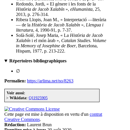
Redondo, Jordi, « El gènere i les fonts de la
Història de Jacob Xalabín
»,
eHumanista
, 25,
2013, p. 276-314.
Ribera Llopis, Joan M., « Interpretació —literària
— de la
Història de Jacob Xalabín
»,
Llengua i
literatura
, 4, 1990-91, p. 7-37.
Solà-Solé, Josep Maria, « La
Història de Jacob
Xalabín
i el món àrab »,
Catalan Studies. Volume
in Memory of Josephine de Boer
, Barcelona,
Hispam, 1977, p. 213-222.
Répertoires bibliographiques
∅
Permalien:
https://arlima.net/no/8263
Voir aussi:
>
Wikidata:
Q11925905
Cette page est mise à disposition en vertu d'un
contrat
Creative Commons
.
Rédaction:
Laurent Brun
Dernière mise à jour:
20 août 2020