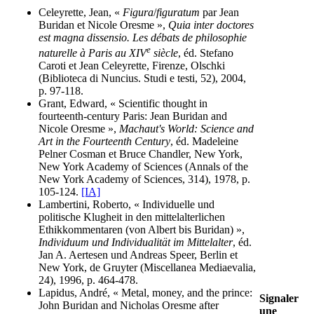
Celeyrette, Jean, «
Figura
/
figuratum
par Jean
Buridan et Nicole Oresme »,
Quia inter doctores
est magna dissensio. Les débats de philosophie
e
naturelle à Paris au XIV
siècle
, éd. Stefano
Caroti et Jean Celeyrette, Firenze, Olschki
(Biblioteca di Nuncius. Studi e testi, 52), 2004,
p. 97-118.
Grant, Edward, « Scientific thought in
fourteenth-century Paris: Jean Buridan and
Nicole Oresme »,
Machaut's World: Science and
Art in the Fourteenth Century
, éd. Madeleine
Pelner Cosman et Bruce Chandler, New York,
New York Academy of Sciences (Annals of the
New York Academy of Sciences, 314), 1978, p.
105-124.
[IA]
Lambertini, Roberto, « Individuelle und
politische Klugheit in den mittelalterlichen
Ethikkommentaren (von Albert bis Buridan) »,
Individuum und Individualität im Mittelalter
, éd.
Jan A. Aertesen und Andreas Speer, Berlin et
New York, de Gruyter (Miscellanea Mediaevalia,
24), 1996, p. 464-478.
Lapidus, André, « Metal, money, and the prince:
Signaler
John Buridan and Nicholas Oresme after
une