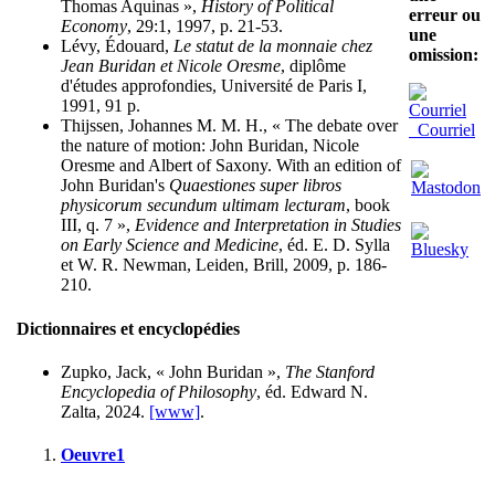
Thomas Aquinas »,
History of Political
erreur ou
Economy
, 29:1, 1997, p. 21-53.
une
Lévy, Édouard,
Le statut de la monnaie chez
omission:
Jean Buridan et Nicole Oresme
, diplôme
d'études approfondies, Université de Paris I,
1991, 91 p.
Thijssen, Johannes M. M. H., « The debate over
Courriel
the nature of motion: John Buridan, Nicole
Oresme and Albert of Saxony. With an edition of
John Buridan's
Quaestiones super libros
physicorum secundum ultimam lecturam
, book
III, q. 7 »,
Evidence and Interpretation in Studies
on Early Science and Medicine
, éd. E. D. Sylla
et W. R. Newman, Leiden, Brill, 2009, p. 186-
210.
Dictionnaires et encyclopédies
Zupko, Jack, « John Buridan »,
The Stanford
Encyclopedia of Philosophy
, éd. Edward N.
Zalta, 2024.
[www]
.
Oeuvre1