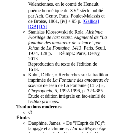
Valenciennes, en le comté de Henault,
e
poème hermétique du XV
siècle publié
par Ach. Genty, Paris, Poulet-Malassis et
de Broise, 1861, [iv] + 95 p.
[Gallica]
[GB]
[IA]
Stanislas Klossowski de Rola,
Alchimie.
Florilège de l'art secret. Augmenté de "La
fontaine des amoureux de science" par
Jehan de La Fontaine, 1413
, Paris, Seuil,
1974, 128 p. — Réimpr.: Paris, Dervy,
2013.
Reproduction du texte de l'édition de
1618.
Kahn, Didier, « Recherches sur la tradition
imprimée de
La Fontaine des amoureux de
science
de Jean de La Fontaine (1413) »,
Chrysopoeia
, 5, 1992-1996, p. 323-385.
Étude et édition intégrale en fac-similé de
l'
editio princeps
.
Traductions modernes
∅
Études
Dauphine, James, « De "l'Esprit de l'Or":
langage et alchimie »,
L'or au Moyen Âge