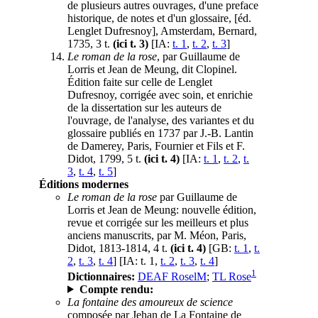
de plusieurs autres ouvrages, d'une preface
historique, de notes et d'un glossaire, [éd.
Lenglet Dufresnoy], Amsterdam, Bernard,
1735, 3 t.
(ici t. 3)
[IA:
t. 1
,
t. 2
,
t. 3
]
Le roman de la rose
, par Guillaume de
Lorris et Jean de Meung, dit Clopinel.
Édition faite sur celle de Lenglet
Dufresnoy, corrigée avec soin, et enrichie
de la dissertation sur les auteurs de
l'ouvrage, de l'analyse, des variantes et du
glossaire publiés en 1737 par J.-B. Lantin
de Damerey, Paris, Fournier et Fils et F.
Didot, 1799, 5 t.
(ici t. 4)
[IA:
t. 1
,
t. 2
,
t.
3
,
t. 4
,
t. 5
]
Éditions modernes
Le roman de la rose
par Guillaume de
Lorris et Jean de Meung: nouvelle édition,
revue et corrigée sur les meilleurs et plus
anciens manuscrits, par M. Méon, Paris,
Didot, 1813-1814, 4 t.
(ici t. 4)
[GB:
t. 1
,
t.
2
,
t. 3
,
t. 4
] [IA: t. 1,
t. 2
,
t. 3
,
t. 4
]
1
Dictionnaires:
DEAF RoselM
;
TL Rose
Compte rendu:
La fontaine des amoureux de science
composée par Jehan de La Fontaine de