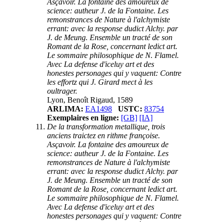
Asçavoir. La fontaine des amoureux de
science: autheur J. de la Fontaine. Les
remonstrances de Nature à l'alchymiste
errant: avec la response dudict Alchy. par
J. de Meung. Ensemble un tracté de son
Romant de la Rose, concernant ledict art.
Le sommaire philosophique de N. Flamel.
Avec La defense d'iceluy art et des
honestes personages qui y vaquent: Contre
les effortz qui J. Girard mect à les
oultrager.
Lyon, Benoît Rigaud, 1589
ARLIMA:
EA1498
USTC:
83754
Exemplaires en ligne:
[GB]
[IA]
De la transformation metallique, trois
anciens traictez en rithme françoise.
Asçavoir. La fontaine des amoureux de
science: autheur J. de la Fontaine. Les
remonstrances de Nature à l'alchymiste
errant: avec la response dudict Alchy. par
J. de Meung. Ensemble un tracté de son
Romant de la Rose, concernant ledict art.
Le sommaire philosophique de N. Flamel.
Avec La defense d'iceluy art et des
honestes personages qui y vaquent: Contre