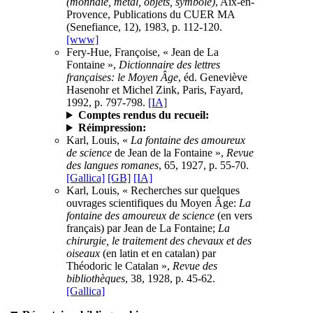
(monnaie, métal, objets, symbole)
, Aix-en-
Provence, Publications du CUER MA
(Senefiance, 12), 1983, p. 112-120.
[www]
Fery-Hue, Françoise, « Jean de La
Fontaine »,
Dictionnaire des lettres
françaises: le Moyen Âge
, éd. Geneviève
Hasenohr et Michel Zink, Paris, Fayard,
1992, p. 797-798.
[IA]
Comptes rendus du recueil:
Réimpression:
Karl, Louis, «
La fontaine des amoureux
de science
de Jean de la Fontaine »,
Revue
des langues romanes
, 65, 1927, p. 55-70.
[Gallica]
[GB]
[IA]
Karl, Louis, « Recherches sur quelques
ouvrages scientifiques du Moyen Âge:
La
fontaine des amoureux de science
(en vers
français) par Jean de La Fontaine;
La
chirurgie, le traitement des chevaux et des
oiseaux
(en latin et en catalan) par
Théodoric le Catalan »,
Revue des
bibliothèques
, 38, 1928, p. 45-62.
[Gallica]