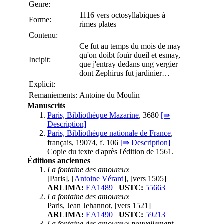
Genre:
1116 vers octosyllabiques á
Forme:
rimes plates
Contenu:
Ce fut au temps du mois de may
qu'on doibt fouïr dueil et esmay,
Incipit:
que j'entray dedans ung vergier
dont Zephirus fut jardinier…
Explicit:
Remaniements:
Antoine du Moulin
Manuscrits
Paris, Bibliothèque Mazarine
, 3680
[⇛
Description]
Paris, Bibliothèque nationale de France
,
français, 19074, f. 106
[⇛ Description]
Copie du texte d'après l'édition de 1561.
Éditions anciennes
La fontaine des amoureux
[Paris], [
Antoine Vérard
], [vers 1505]
ARLIMA:
EA1489
USTC:
55663
La fontaine des amoureux
Paris, Jean Jehannot, [vers 1521]
ARLIMA:
EA1490
USTC:
59213
La fontaine des amoureux nouvellement