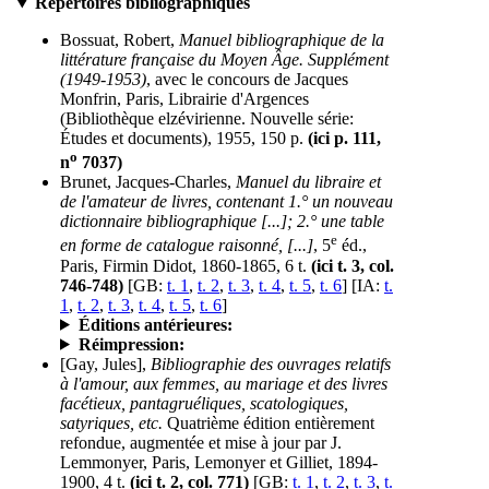
Répertoires bibliographiques
Bossuat, Robert,
Manuel bibliographique de la
littérature française du Moyen Âge. Supplément
(1949-1953)
, avec le concours de Jacques
Monfrin, Paris, Librairie d'Argences
(Bibliothèque elzévirienne. Nouvelle série:
Études et documents), 1955, 150 p.
(ici p. 111,
o
n
7037)
Brunet, Jacques-Charles,
Manuel du libraire et
de l'amateur de livres, contenant 1.° un nouveau
dictionnaire bibliographique [...]; 2.° une table
e
en forme de catalogue raisonné, [...]
, 5
éd.,
Paris, Firmin Didot, 1860-1865, 6 t.
(ici t. 3, col.
746-748)
[GB:
t. 1
,
t. 2
,
t. 3
,
t. 4
,
t. 5
,
t. 6
] [IA:
t.
1
,
t. 2
,
t. 3
,
t. 4
,
t. 5
,
t. 6
]
Éditions antérieures:
Réimpression:
[Gay, Jules],
Bibliographie des ouvrages relatifs
à l'amour, aux femmes, au mariage et des livres
facétieux, pantagruéliques, scatologiques,
satyriques, etc.
Quatrième édition entièrement
refondue, augmentée et mise à jour par J.
Lemmonyer, Paris, Lemonyer et Gilliet, 1894-
1900, 4 t.
(ici t. 2, col. 771)
[GB:
t. 1
,
t. 2
,
t. 3
,
t.