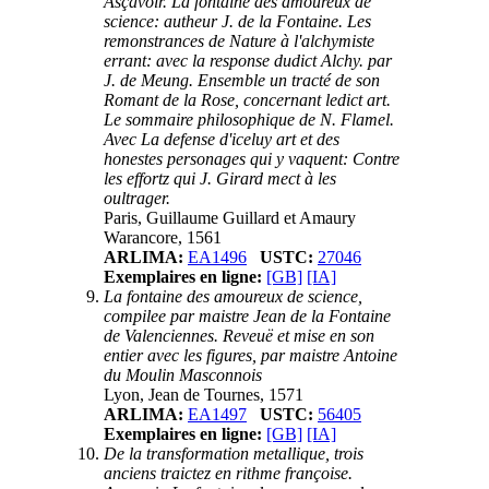
Asçavoir. La fontaine des amoureux de
science: autheur J. de la Fontaine. Les
remonstrances de Nature à l'alchymiste
errant: avec la response dudict Alchy. par
J. de Meung. Ensemble un tracté de son
Romant de la Rose, concernant ledict art.
Le sommaire philosophique de N. Flamel.
Avec La defense d'iceluy art et des
honestes personages qui y vaquent: Contre
les effortz qui J. Girard mect à les
oultrager.
Paris, Guillaume Guillard et Amaury
Warancore, 1561
ARLIMA:
EA1496
USTC:
27046
Exemplaires en ligne:
[GB]
[IA]
La fontaine des amoureux de science,
compilee par maistre Jean de la Fontaine
de Valenciennes. Reveuë et mise en son
entier avec les figures, par maistre Antoine
du Moulin Masconnois
Lyon, Jean de Tournes, 1571
ARLIMA:
EA1497
USTC:
56405
Exemplaires en ligne:
[GB]
[IA]
De la transformation metallique, trois
anciens traictez en rithme françoise.