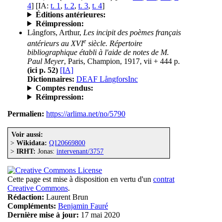
4
] [IA:
t. 1
,
t. 2
,
t. 3
,
t. 4
]
Éditions antérieures:
Réimpression:
Långfors, Arthur,
Les incipit des poèmes français
e
antérieurs au XVI
siècle. Répertoire
bibliographique établi à l'aide de notes de M.
Paul Meyer
, Paris, Champion, 1917, vii + 444 p.
(ici p. 52)
[IA]
Dictionnaires:
DEAF LångforsInc
Comptes rendus:
Réimpression:
Permalien:
https://arlima.net/no/5790
Voir aussi:
>
Wikidata:
Q120669800
>
IRHT:
Jonas:
intervenant/3757
Cette page est mise à disposition en vertu d'un
contrat
Creative Commons
.
Rédaction:
Laurent Brun
Compléments:
Benjamin Fauré
Dernière mise à jour:
17 mai 2020