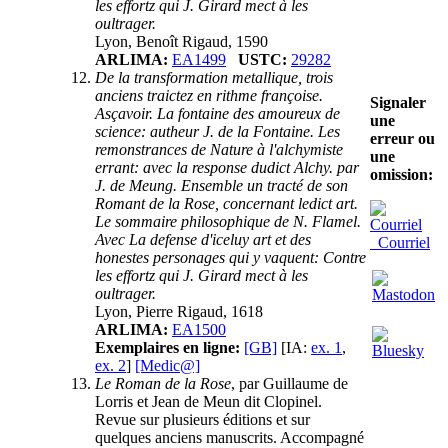
les effortz qui J. Girard mect à les
oultrager.
Lyon, Benoît Rigaud, 1590
ARLIMA:
EA1499
USTC:
29282
De la transformation metallique, trois
anciens traictez en rithme françoise.
Signaler
Asçavoir. La fontaine des amoureux de
une
science: autheur J. de la Fontaine. Les
erreur ou
remonstrances de Nature à l'alchymiste
une
errant: avec la response dudict Alchy. par
omission:
J. de Meung. Ensemble un tracté de son
Romant de la Rose, concernant ledict art.
Le sommaire philosophique de N. Flamel.
Avec La defense d'iceluy art et des
Courriel
honestes personages qui y vaquent: Contre
les effortz qui J. Girard mect à les
oultrager.
Lyon, Pierre Rigaud, 1618
ARLIMA:
EA1500
Exemplaires en ligne:
[GB]
[IA:
ex. 1
,
ex. 2
]
[Medic@]
Le Roman de la Rose
, par Guillaume de
Lorris et Jean de Meun dit Clopinel.
Revue sur plusieurs éditions et sur
quelques anciens manuscrits. Accompagné