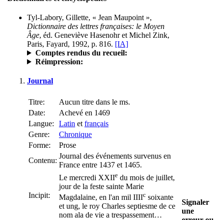
Tyl-Labory, Gillette, « Jean Maupoint »,
Dictionnaire des lettres françaises: le Moyen
Âge
, éd. Geneviève Hasenohr et Michel Zink,
Paris, Fayard, 1992, p. 816.
[IA]
Comptes rendus du recueil:
Réimpression:
Journal
Titre:
Aucun titre dans le ms.
Date:
Achevé en 1469
Langue:
Latin
et
français
Genre:
Chronique
Forme:
Prose
Journal des événements survenus en
Contenu:
France entre 1437 et 1465.
e
Le mercredi XXII
du mois de juillet,
jour de la feste sainte Marie
Incipit:
c
Magdalaine, en l'an mil IIII
soixante
Signaler
et ung, le roy Charles septiesme de ce
une
nom ala de vie a trespassement…
erreur ou