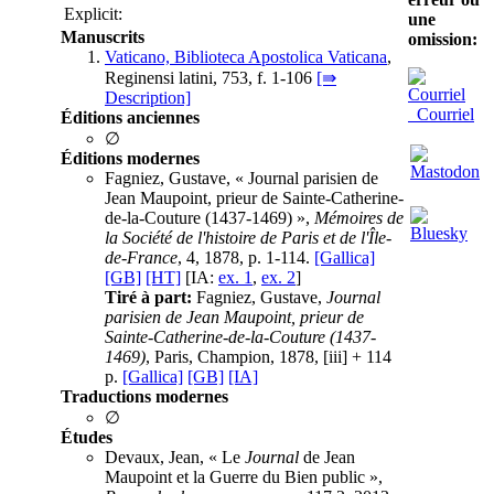
Explicit:
une
Manuscrits
omission:
Vaticano, Biblioteca Apostolica Vaticana
,
Reginensi latini, 753, f. 1-106
[⇛
Description]
Courriel
Éditions anciennes
∅
Éditions modernes
Fagniez, Gustave, « Journal parisien de
Jean Maupoint, prieur de Sainte-Catherine-
de-la-Couture (1437-1469) »,
Mémoires de
la Société de l'histoire de Paris et de l'Île-
de-France
, 4, 1878, p. 1-114.
[Gallica]
[GB]
[HT]
[IA:
ex. 1
,
ex. 2
]
Tiré à part:
Fagniez, Gustave,
Journal
parisien de Jean Maupoint, prieur de
Sainte-Catherine-de-la-Couture (1437-
1469)
, Paris, Champion, 1878, [iii] + 114
p.
[Gallica]
[GB]
[IA]
Traductions modernes
∅
Études
Devaux, Jean, « Le
Journal
de Jean
Maupoint et la Guerre du Bien public »,