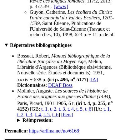
Revue des langues romanes
, 117:2, 2013,
p. 377-391.
[www]
Guyon, Catherine,
Les écoliers du Christ:
l'ordre canonial du Val des Ecoliers, 1201-
1539
, Saint-Étienne, Publications de
l'Université de Saint-Étienne (Travaux et
recherches, 10), 1998, 623 p. + 11 p. de pl.
Répertoires bibliographiques
Bossuat, Robert,
Manuel bibliographique de la
littérature française du Moyen Âge
, Melun,
Librairie d'Argences (Bibliothèque elzévirienne.
Nouvelle série. Études et documents), 1951,
o
xxxiv + 638 p.
(ici p. 496, n
5177)
[IA]
Dictionnaires:
DEAF Boss
Molinier, Auguste,
Les sources de l'histoire de
France des origines aux guerres d'Italie (1494)
,
o
Paris, Picard, 1901-1906, 6 t.
(ici t. 4, p. 255, n
4152)
[GB:
t. 1
,
t. 2
,
t. 3
,
t. 4
,
t. 5
,
t. 6
] [IA:
t. 1
,
t. 2
,
t. 3
,
t. 4
,
t. 5
,
t. 6
]
[Pers]
Réimpression:
Permalien:
https://arlima.net/no/6168