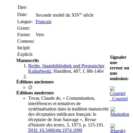
Titre:
e
Date:
Seconde moitié du XIV
siècle
Langue:
Français
Genre:
Forme:
Vers
Contenu:
Incipit:
Explicit:
Signaler
Manuscrits
une
Berlin, Staatsbibliothek und Preussischer
erreur ou
Kulturbesitz
, Hamilton, 407, f. 88r-146v
une
omission:
Éditions anciennes
∅
Éditions modernes
Tovar, Claude de, « Contamination,
Courriel
interférences et tentatives de
systématisation dans la tradition manuscrite
des réceptaires médicaux français: le
réceptaire de Jean Sauvage »,
Revue
d'histoire des textes
, 3, 1973, p. 115-191.
DOI: 10.3406/rht.1974.1090