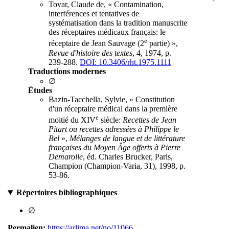
Tovar, Claude de, « Contamination,
interférences et tentatives de
systématisation dans la tradition manuscrite
des réceptaires médicaux français: le
e
réceptaire de Jean Sauvage (2
partie) »,
Revue d'histoire des textes
, 4, 1974, p.
239-288.
DOI: 10.3406/rht.1975.1111
Traductions modernes
∅
Études
Bazin-Tacchella, Sylvie, « Constitution
d'un réceptaire médical dans la première
e
moitié du XIV
siècle:
Recettes de Jean
Pitart ou recettes adressées à Philippe le
Bel
»,
Mélanges de langue et de littérature
françaises du Moyen Âge offerts à Pierre
Demarolle
, éd. Charles Brucker, Paris,
Champion (Champion-Varia, 31), 1998, p.
53-86.
Répertoires bibliographiques
∅
Permalien:
https://arlima.net/no/11066