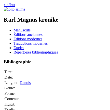
↑ début
Karl Magnus krønike
Manuscrits
Éditions anciennes
Éditions modernes
Traductions modernes
Études
Répertoires bibliographiques
Bibliographie
Titre:
Date:
Langue:
Danois
Genre:
Forme:
Contenu:
Incipit:
Explicit: