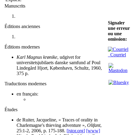
Manuscrits
Signaler
Éditions anciennes
une erreur
ou une
omission:
Éditions modernes
Courriel
Karl Magnus krønike
, udgivet for
universitetsjubilaets danske samfund af Poul
Lindegård Hjort, København, Schultz, 1960,
375 p.
Traductions modernes
en français:
Études
de Ruiter, Jacqueline, « Traces of orality in
Charlemagne's thieving adventure »,
Olifant
,
25:1-2, 2006, p. 175-188.
[jstor.org]
[www]