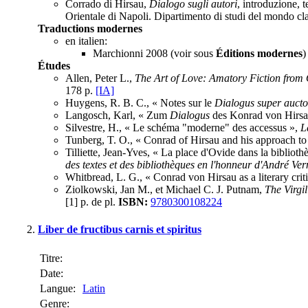
Corrado di Hirsau,
Dialogo sugli autori
, introduzione, 
Orientale di Napoli. Dipartimento di studi del mondo cla
Traductions modernes
en italien:
Marchionni 2008 (voir sous
Éditions modernes
)
Études
Allen, Peter L.,
The Art of Love: Amatory Fiction from
178 p.
[IA]
Huygens, R. B. C., « Notes sur le
Dialogus super aucto
Langosch, Karl, « Zum
Dialogus
des Konrad von Hirsa
Silvestre, H., « Le schéma "moderne" des accessus »,
L
Tunberg, T. O., « Conrad of Hirsau and his approach to
Tilliette, Jean-Yves, « La place d'Ovide dans la bibliot
des textes et des bibliothèques en l'honneur d'André Ver
Whitbread, L. G., « Conrad von Hirsau as a literary crit
Ziolkowski, Jan M., et Michael C. J. Putnam,
The Virgi
[1] p. de pl.
ISBN:
9780300108224
Liber de fructibus carnis et spiritus
Titre:
Date:
Langue:
Latin
Genre: