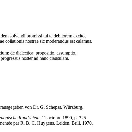
ndem solvendi promissi tui te debitorem excito,
ae collationis nostrae sic moderandus est calamus,
cium; de dialectica: propositio, assumptio,
t progressus noster ad hanc clausulam.
 herausgegeben von Dr. G. Schepss, Würzburg,
ologische Rundschau
, 11 octobre 1890, p. 325.
gmentée par R. B. C. Huygens, Leiden, Brill, 1970,