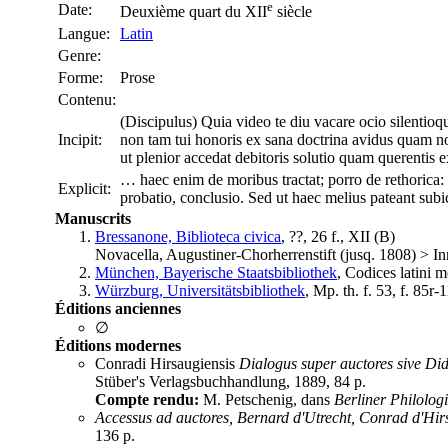
e
Date:
Deuxième quart du XII
siècle
Langue:
Latin
Genre:
Forme:
Prose
Contenu:
(Discipulus) Quia video te diu vacare ocio silentioq
Incipit:
non tam tui honoris ex sana doctrina avidus quam no
ut plenior accedat debitoris solutio quam querentis
… haec enim de moribus tractat; porro de rethorica: n
Explicit:
probatio, conclusio. Sed ut haec melius pateant subi
Manuscrits
Bressanone, Biblioteca civica
, ??, 26 f., XII (
B
)
Novacella, Augustiner-Chorherrenstift (jusq. 1808) > In
München, Bayerische Staatsbibliothek
, Codices latini 
Würzburg, Universitätsbibliothek
, Mp. th. f. 53, f. 85r-
Éditions anciennes
∅
Éditions modernes
Conradi Hirsaugiensis
Dialogus super auctores sive Di
Stüber's Verlagsbuchhandlung, 1889, 84 p.
Compte rendu:
M. Petschenig, dans
Berliner Philolog
Accessus ad auctores, Bernard d'Utrecht, Conrad d'Hir
136 p.