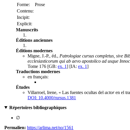
Forme:
Prose
Contenu:
Incipit:
Explicit:
Manuscrits
Éditions anciennes
Éditions modernes
Migne, J.-P., éd.,
Patrologiae cursus completus, sive B
ecclesiasticorum qui ab aevo apostolico ad usque Innoce
Tome 176 [GB:
ex. 1
] [IA:
ex. 1
]
Traductions modernes
en français:
Études
Villarroel, Irene, « Las fuentes ocultas del
actor
en el tr
DOI: 10.4000/rursus.1381
Répertoires bibliographiques
∅
Permalien:
https://arlima.net/no/1561