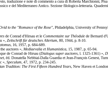
testo, traduzione e note di commento a cura di Roberta Marchionni, Pisa 
ssico e del Mediterraneo Antico. Sezione filologico-letteraria. Quaderni
 Ovid to the "Romance of the Rose"
, Philadelphia, University of Penns
res
de Conrad d'Hirsau et le
Commentaire sur Théodule
de Bernard d'U
u »,
Zeitschrift für deutsches Altertum
, 80, 1944, p. 8-10.
atomus
, 16, 1957, p. 684-689.
 the auctores »,
Mediaevalia et Humanistica
, 15, 1987, p. 65-94.
hèque de Conrad de Hirsau (
Dialogus super auctores
, l. 1325-1361) »,
D
net
, éd. Donatella Nebbiaï-Dalla Guardia et Jean-François Genest, Turn
ic »,
Speculum
, 47, 1972, p. 234-245.
lian Tradition: The First Fifteen Hundred Years
, New Haven et London, 