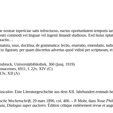
ue nostrae inpericiae satis infructuoso, nactus oportunitatem temporis ta
stri commodi vel linguae vel ingenii limandi studiosus. Eed huius optat
 exactio…
atura, usus, doctrina; de grammatica: lectio, enarratio, emendatio, iudi
cio figuram, per quam discretius advertas quod vidisti per scripturam, e
nsbruck, Universitäbibliothek, 360 (jusq. 1919)
monacenses, 6911, f. 22v, XIV (
C
)
113v, XII (
A
)
dascalon
. Eine Literaturgeschichte aus dem XII. Jahrhundert erstmals
ische Wochenschrift
, 29 mars 1890, col. 406. – P. Mohr, dans
Neue Phil
sau, Dialogus super auctores.
Édition critique entièrement revue et au