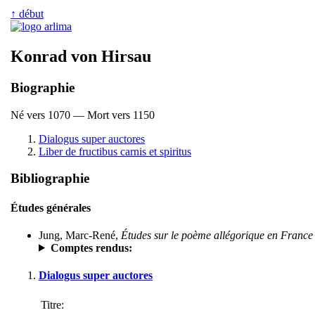
↑ début
Konrad von Hirsau
Biographie
Né vers 1070 — Mort vers 1150
Dialogus super auctores
Liber de fructibus carnis et spiritus
Bibliographie
Études générales
Jung, Marc-René,
Études sur le poème allégorique en Franc
Comptes rendus:
Dialogus super auctores
Titre: