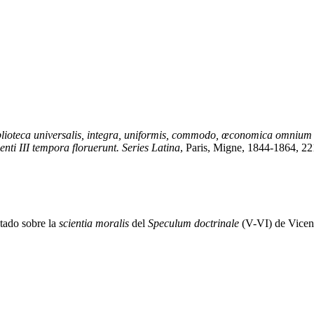
iblioteca universalis, integra, uniformis, commodo, œconomica omnium
nti III tempora floruerunt. Series Latina
, Paris, Migne, 1844-1864, 22
atado sobre la
scientia moralis
del
Speculum doctrinale
(V-VI) de Vicen