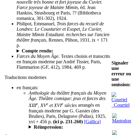
nouvelle très bonne et fort joyeuse du Cuvier.
Farce joyeuse de Maistre Mimin
, éd. Jean
Hankiss, Strasbourg et Paris, ?? (Bibliotheca
romanica, 301-302), 1924.
Philipot, Emmanuel,
Trois farces du recueil de
Londres: Le Cousturier et Esopet, Le Cuvier,
Maistre Mimin Estudiant. recherches sur l'ancien
théâtre français
, Rennes, Plihon, 1931, ix + 171
p.
Compte rendu:
Farces du Moyen Âge.
Textes choisis et transcrits
en français moderne par André Tissier, Paris,
Signaler
Flammarion (GF, 412), 1984, 469 p.
une
erreur ou
Traductions modernes
une
omission:
en français:
Anthologie du théâtre français du Moyen
Âge. Théâtre comique: jeux et farces des
e
e
e
Courriel
XIII
, XV
et XVI
siècles
arrangés en
français moderne par G. Gassies (des
Brulies), Paris, Delagrave (Pallas), 1925,
xvi + 456 p.
(ici p. 231-260)
[Gallica]
Réimpression: