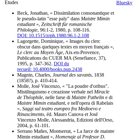
Études
Beck, Jonathan, « Dissimilation consonantique et
le pseudo-latin "esse paly" dans
Maistre Mimin
estudiant
»,
Zeitschrift für romanische
Philologie
, 96:1-2, 1980, p. 108-116.
DOI: 10.1515/zrph.1980.96.1-2.108
Lagorgette, Dominique, « Images du clerc
obscur dans quelques textes en moyen français »,
Le clerc au Moyen Âge
, Aix-en-Provence,
Publications du CUER MA (Senefiance, 37),
1995, p. 347-362.
DOI du
recueil: 10.4000/books.pup.2438
Magnin, Charles,
Journal des savants
, 1838
(1858?), p. 410-414.
Molle, José Vincenzo, « "La poudre d'oribus".
Mistilinguismo e creazione verbale nel
Miracle
de Théophile
, nelle farse di
Maistre Pathelin
e di
Maistre Mimin estudiant
, e nell'opera di Rabelais
»,
Saggi sul teatro europeo fra Medioevo e
Rinascimento
, éd. Mauro Canova et José
Vincenzo Molle, Alessandria, Edizioni dell'Orso,
2004, p. 61-101.
Serrano Mañes, Montserrat, « La farce de maistre
Mimin estudiant »,
Homenaje al Profesor D.