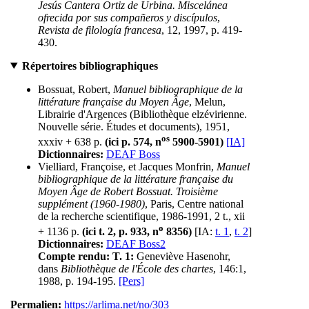
Jesús Cantera Ortiz de Urbina. Miscelánea
ofrecida por sus compañeros y discípulos
,
Revista de filología francesa
, 12, 1997, p. 419-
430.
Répertoires bibliographiques
Bossuat, Robert,
Manuel bibliographique de la
littérature française du Moyen Âge
, Melun,
Librairie d'Argences (Bibliothèque elzévirienne.
Nouvelle série. Études et documents), 1951,
os
xxxiv + 638 p.
(ici p. 574, n
5900-5901)
[IA]
Dictionnaires:
DEAF Boss
Vielliard, Françoise, et Jacques Monfrin,
Manuel
bibliographique de la littérature française du
Moyen Âge de Robert Bossuat. Troisième
supplément (1960-1980)
, Paris, Centre national
de la recherche scientifique, 1986-1991, 2 t., xii
o
+ 1136 p.
(ici t. 2, p. 933, n
8356)
[IA:
t. 1
,
t. 2
]
Dictionnaires:
DEAF Boss2
Compte rendu:
T. 1:
Geneviève Hasenohr,
dans
Bibliothèque de l'École des chartes
, 146:1,
1988, p. 194-195.
[Pers]
Permalien:
https://arlima.net/no/303