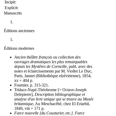
Incipit:
Explicit:
Manuscrits
Éditions anciennes
Éditions modernes
Ancien théâtre françois ou collection des
ouvrages dramatiques les plus remarquables
depuis les Mystères de Corneille
, publ. avec des
notes et éclaircissements par M. Viollet Le Duc,
Paris, Jannet (Bibliothèque elzévirienne), 1854,
xx + 404 p.
Fournier, p. 315-321.
Tridace-Napé-Théobrome [= Octave-Joseph
Delepierre],
Description bibliographique et
analyse d'un livre unique qui se trouve au Musée
britannique
, Au Meschacébé, chez El Eriarbil,
1849, viii + 171 p.
Farce nouvelle [du Cousturier, etc.]. Farce