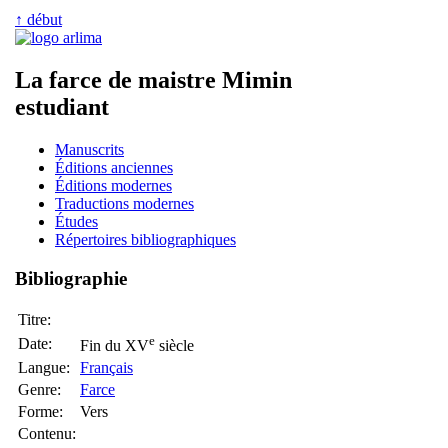
↑ début
La farce de maistre Mimin
estudiant
Manuscrits
Éditions anciennes
Éditions modernes
Traductions modernes
Études
Répertoires bibliographiques
Bibliographie
Titre:
e
Date:
Fin du XV
siècle
Langue:
Français
Genre:
Farce
Forme:
Vers
Contenu: