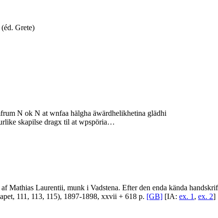
 (éd. Grete)
mfrum N ok N at wnfaa hälgha äwärdhelikhetina glädhi
rlike skapilse dragx til at wpspöria…
net af Mathias Laurentii, munk i Vadstena. Efter den enda kända handskr
kapet, 111, 113, 115), 1897-1898, xxvii + 618 p.
[GB]
[IA:
ex. 1
,
ex. 2
]