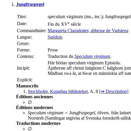
Jungfruspegel
Titre:
speculum virginum (ms., inc.); Jungfruspegel
e
Date:
Fin du XV
siècle
Commanditaire:
Margareta Clausdotter, abbesse de Vadstena
Langue:
Suédois
Genre:
Forme:
Prose
Contenu:
Traduction du
Speculum virginum
.
Här börias speculum virginum Epistola.
Incipit:
Äptherste aff christi fatighom C hälghom jo
Mädhan swa är, at hwar en människia aff natu
Explicit:
Manuscrits
Stockholm, Kungliga biblioteket
, A. 8
[⇛ Description]
Éditions anciennes
∅
Éditions modernes
Speculum virginum = Jungfruspegel
, öfvers. från lati
Norstedt (Samlingar utgivna af Svenska fornskrift-sälls
Traductions modernes
∅