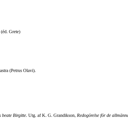
 (éd. Grete)
astra (Petrus Olavi).
 beate Birgitte.
Utg. af K. G. Grandikson,
Redogörelse för de allmänna 