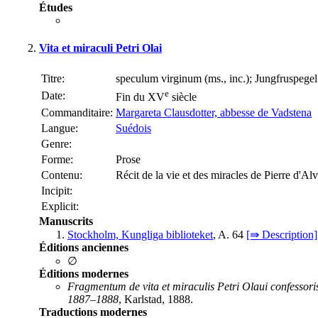
Études
Vita et miraculi Petri Olai
Titre:
speculum virginum (ms., inc.); Jungfruspegel
e
Date:
Fin du XV
siècle
Commanditaire:
Margareta Clausdotter, abbesse de Vadstena
Langue:
Suédois
Genre:
Forme:
Prose
Contenu:
Récit de la vie et des miracles de Pierre d'Alv
Incipit:
Explicit:
Manuscrits
Stockholm, Kungliga biblioteket
, A. 64
[⇛ Description]
Éditions anciennes
∅
Éditions modernes
Fragmentum de vita et miraculis Petri Olaui confessoris
1887–1888
, Karlstad, 1888.
Traductions modernes