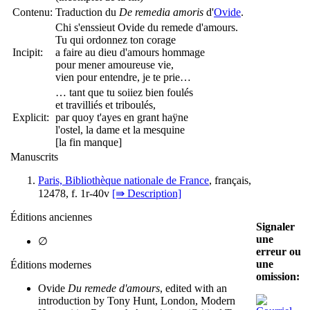
Contenu:
Traduction du
De remedia amoris
d'
Ovide
.
Chi s'enssieut Ovide du remede d'amours.
Tu qui ordonnez ton corage
Incipit:
a faire au dieu d'amours hommage
pour mener amoureuse vie,
vien pour entendre, je te prie…
… tant que tu soiiez bien foulés
et travilliés et triboulés,
Explicit:
par quoy t'ayes en grant haÿne
l'ostel, la dame et la mesquine
[la fin manque]
Manuscrits
Paris, Bibliothèque nationale de France
, français,
12478, f. 1r-40v
[⇛ Description]
Éditions anciennes
Signaler
une
∅
erreur ou
une
Éditions modernes
omission:
Ovide
Du remede d'amours
, edited with an
introduction by Tony Hunt, London, Modern