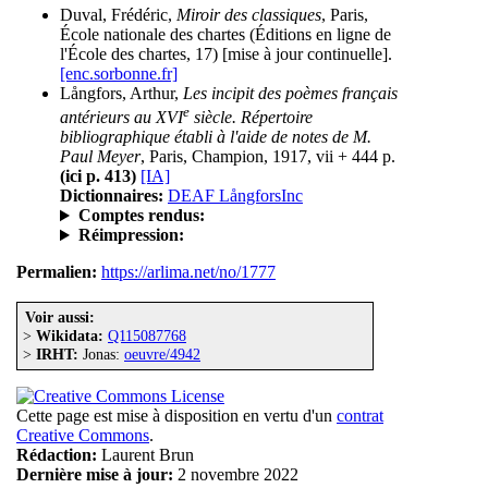
Duval, Frédéric,
Miroir des classiques
, Paris,
École nationale des chartes (Éditions en ligne de
l'École des chartes, 17) [mise à jour continuelle].
[enc.sorbonne.fr]
Långfors, Arthur,
Les incipit des poèmes français
e
antérieurs au XVI
siècle. Répertoire
bibliographique établi à l'aide de notes de M.
Paul Meyer
, Paris, Champion, 1917, vii + 444 p.
(ici p. 413)
[IA]
Dictionnaires:
DEAF LångforsInc
Comptes rendus:
Réimpression:
Permalien:
https://arlima.net/no/1777
Voir aussi:
>
Wikidata:
Q115087768
>
IRHT:
Jonas:
oeuvre/4942
Cette page est mise à disposition en vertu d'un
contrat
Creative Commons
.
Rédaction:
Laurent Brun
Dernière mise à jour:
2 novembre 2022