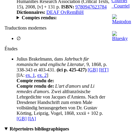
Humanities Research Association (Critical Texts,
Courriel
15), 2008, [v] + 131 p.
ISBN:
9780947623784
Dictionnaires:
DEAF OvRemBiH
Comptes rendus:
Traductions modernes
∅
Études
Julius Brakelmann, dans
Jahrbuch für
romanische und englische Literatur
, 9, 1868, p.
338-343 et 403-431.
(ici p. 425-427)
[GB]
[HT]
[IA:
ex. 1
,
ex. 2
]
Compte rendu de:
Compte rendu de:
L'art d'amors und Li
remedes d'amors.
Zwei altfranzösische
Lehrgedichte von Jacques d'Amiens. Nach der
Dresdener Handschrift zum ersten Male
vollständig herausgegeben von Dr. Gustav
Körting, Leipzig, Vogel, 1868, xxxii + 102 p.
[GB]
[IA]
Répertoires bibliographiques