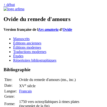
↑ début
Ovide du remede d'amours
Version française de l
Ars amatoria
d'
Ovide
Manuscrits
Éditions anciennes
Éditions modernes
Traductions modernes
Études
Répertoires bibliographiques
Bibliographie
Titre:
Ovide du remede d'amours (ms., inc.)
e
Date:
XV
siècle
Langue:
Français
Genre:
1750 vers octosyllabiques à rimes plates
Forme:
(incomplet de la fin)