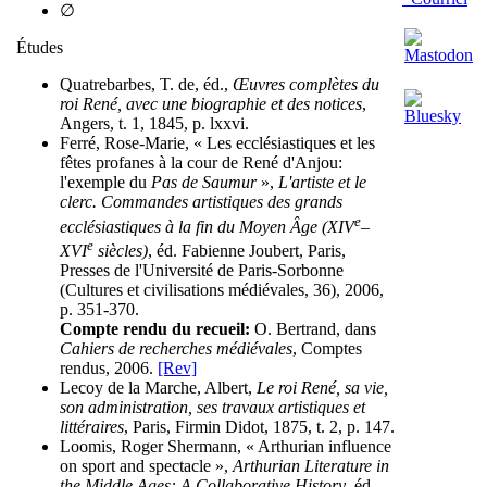
∅
Études
Quatrebarbes, T. de, éd.,
Œuvres complètes du
roi René, avec une biographie et des notices
,
Angers, t. 1, 1845, p. lxxvi.
Ferré, Rose-Marie, « Les ecclésiastiques et les
fêtes profanes à la cour de René d'Anjou:
l'exemple du
Pas de Saumur
»,
L'artiste et le
clerc. Commandes artistiques des grands
e
ecclésiastiques à la fin du Moyen Âge (XIV
–
e
XVI
siècles)
, éd. Fabienne Joubert, Paris,
Presses de l'Université de Paris-Sorbonne
(Cultures et civilisations médiévales, 36), 2006,
p. 351-370.
Compte rendu du recueil:
O. Bertrand, dans
Cahiers de recherches médiévales
, Comptes
rendus, 2006.
[Rev]
Lecoy de la Marche, Albert,
Le roi René, sa vie,
son administration, ses travaux artistiques et
littéraires
, Paris, Firmin Didot, 1875, t. 2, p. 147.
Loomis, Roger Shermann, « Arthurian influence
on sport and spectacle »,
Arthurian Literature in
the Middle Ages: A Collaborative History
, éd.