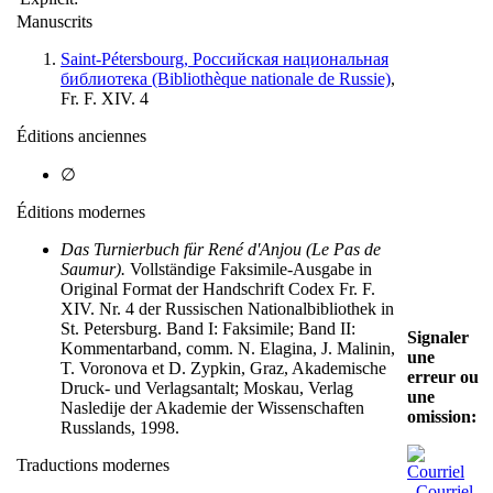
Manuscrits
Saint-Pétersbourg, Российская национальная
библиотека (Bibliothèque nationale de Russie)
,
Fr. F. XIV. 4
Éditions anciennes
∅
Éditions modernes
Das Turnierbuch für René d'Anjou (Le Pas de
Saumur).
Vollständige Faksimile-Ausgabe in
Original Format der Handschrift Codex Fr. F.
XIV. Nr. 4 der Russischen Nationalbibliothek in
St. Petersburg. Band I: Faksimile; Band II:
Signaler
Kommentarband, comm. N. Elagina, J. Malinin,
une
T. Voronova et D. Zypkin, Graz, Akademische
erreur ou
Druck- und Verlagsantalt; Moskau, Verlag
une
Nasledije der Akademie der Wissenschaften
omission:
Russlands, 1998.
Traductions modernes
Courriel