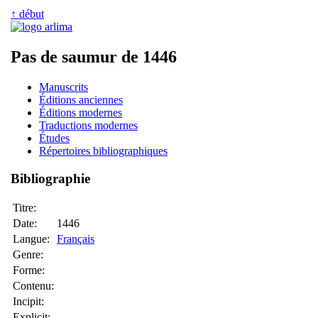
↑ début
Pas de saumur de 1446
Manuscrits
Éditions anciennes
Éditions modernes
Traductions modernes
Études
Répertoires bibliographiques
Bibliographie
Titre:
Date:
1446
Langue:
Français
Genre:
Forme:
Contenu:
Incipit:
Explicit: