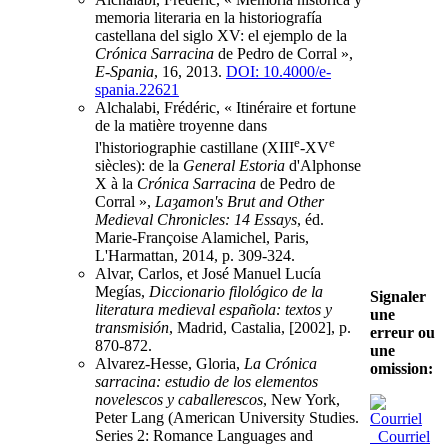
memoria literaria en la historiografía
castellana del siglo XV: el ejemplo de la
Crónica Sarracina
de Pedro de Corral »,
E-Spania
, 16, 2013.
DOI: 10.4000/e-
spania.22621
Alchalabi, Frédéric, « Itinéraire et fortune
de la matière troyenne dans
e
e
l'historiographie castillane (XIII
-XV
siècles): de la
General Estoria
d'Alphonse
X à la
Crónica Sarracina
de Pedro de
Corral »,
Laȝamon's Brut and Other
Medieval Chronicles: 14 Essays
, éd.
Marie-Françoise Alamichel, Paris,
L'Harmattan, 2014, p. 309-324.
Alvar, Carlos, et José Manuel Lucía
Megías,
Diccionario filológico de la
Signaler
literatura medieval española: textos y
une
transmisión
, Madrid, Castalia, [2002], p.
erreur ou
870-872.
une
Alvarez-Hesse, Gloria,
La Crónica
omission:
sarracina: estudio de los elementos
novelescos y caballerescos
, New York,
Peter Lang (American University Studies.
Series 2: Romance Languages and
Courriel