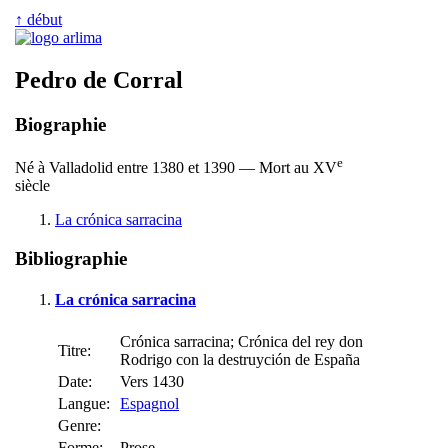
↑ début
Pedro de Corral
Biographie
e
Né à Valladolid entre 1380 et 1390 — Mort au XV
siècle
La crónica sarracina
Bibliographie
La crónica sarracina
Crónica sarracina; Crónica del rey don
Titre:
Rodrigo con la destruyción de España
Date:
Vers 1430
Langue:
Espagnol
Genre:
Forme:
Prose