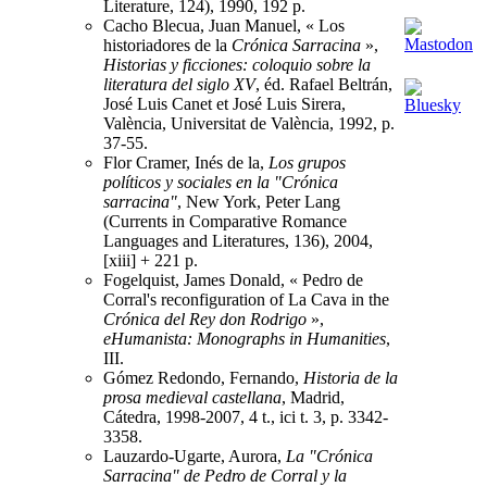
Literature, 124), 1990, 192 p.
Cacho Blecua, Juan Manuel, « Los
historiadores de la
Crónica Sarracina
»,
Historias y ficciones: coloquio sobre la
literatura del siglo XV
, éd. Rafael Beltrán,
José Luis Canet et José Luis Sirera,
València, Universitat de València, 1992, p.
37-55.
Flor Cramer, Inés de la,
Los grupos
políticos y sociales en la "Crónica
sarracina"
, New York, Peter Lang
(Currents in Comparative Romance
Languages and Literatures, 136), 2004,
[xiii] + 221 p.
Fogelquist, James Donald, « Pedro de
Corral's reconfiguration of La Cava in the
Crónica del Rey don Rodrigo
»,
eHumanista: Monographs in Humanities
,
III.
Gómez Redondo, Fernando,
Historia de la
prosa medieval castellana
, Madrid,
Cátedra, 1998-2007, 4 t., ici t. 3, p. 3342-
3358.
Lauzardo-Ugarte, Aurora,
La "Crónica
Sarracina" de Pedro de Corral y la