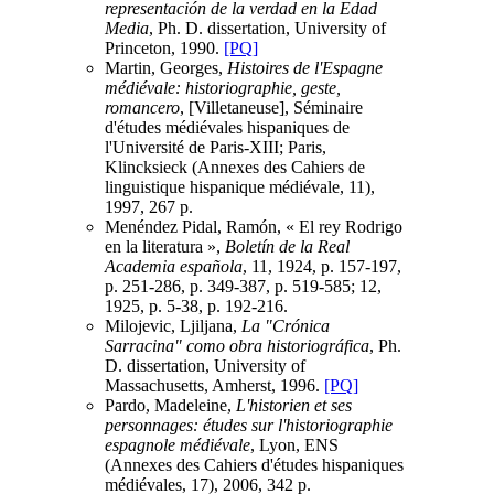
representación de la verdad en la Edad
Media
, Ph. D. dissertation, University of
Princeton, 1990.
[PQ]
Martin, Georges,
Histoires de l'Espagne
médiévale: historiographie, geste,
romancero
, [Villetaneuse], Séminaire
d'études médiévales hispaniques de
l'Université de Paris-XIII; Paris,
Klincksieck (Annexes des Cahiers de
linguistique hispanique médiévale, 11),
1997, 267 p.
Menéndez Pidal, Ramón, « El rey Rodrigo
en la literatura »,
Boletín de la Real
Academia española
, 11, 1924, p. 157-197,
p. 251-286, p. 349-387, p. 519-585; 12,
1925, p. 5-38, p. 192-216.
Milojevic, Ljiljana,
La "Crónica
Sarracina" como obra historiográfica
, Ph.
D. dissertation, University of
Massachusetts, Amherst, 1996.
[PQ]
Pardo, Madeleine,
L'historien et ses
personnages: études sur l'historiographie
espagnole médiévale
, Lyon, ENS
(Annexes des Cahiers d'études hispaniques
médiévales, 17), 2006, 342 p.