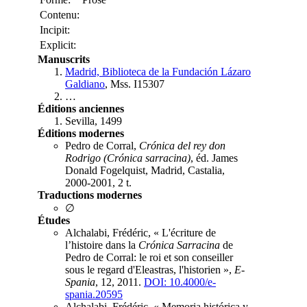
Contenu:
Incipit:
Explicit:
Manuscrits
Madrid, Biblioteca de la Fundación Lázaro
Galdiano
, Mss. I15307
…
Éditions anciennes
Sevilla, 1499
Éditions modernes
Pedro de Corral,
Crónica del rey don
Rodrigo (Crónica sarracina)
, éd. James
Donald Fogelquist, Madrid, Castalia,
2000-2001, 2 t.
Traductions modernes
∅
Études
Alchalabi, Frédéric, « L'écriture de
l’histoire dans la
Crónica Sarracina
de
Pedro de Corral: le roi et son conseiller
sous le regard d'Eleastras, l'historien »,
E-
Spania
, 12, 2011.
DOI: 10.4000/e-
spania.20595
Alchalabi, Frédéric, « Memoria histórica y