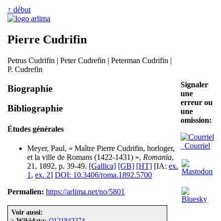
↑ début
Pierre Cudrifin
Petrus Cudrifin | Peter Cudrefin | Peterman Cudrifin |
P. Cudrefin
Signaler
Biographie
une
erreur ou
Bibliographie
une
omission:
Études générales
Courriel
Meyer, Paul, « Maître Pierre Cudrifin, horloger,
et la ville de Romans (1422-1431) »,
Romania
,
21, 1892, p. 39-49.
[Gallica]
[GB]
[HT]
[IA:
ex.
1
,
ex. 2
]
DOI: 10.3406/roma.1892.5700
Permalien:
https://arlima.net/no/5801
Voir aussi:
>
Wikidata:
Q121842274