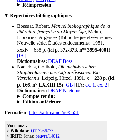
Réimpression:
Répertoires bibliographiques
Bossuat, Robert,
Manuel bibliographique de la
littérature française du Moyen Âge
, Melun,
Librairie d'Argences (Bibliothèque elzévirienne.
Nouvelle série. Études et documents), 1951,
os
xxxiv + 638 p.
(ici p. 372-373, n
3995-4001)
[IA]
Dictionnaires:
DEAF Boss
Naetebus, Gotthold,
Die nicht-lyrischen
Strophenformen des Altfranzösischen. Ein
Verzeichnis
, Leipzig, Hirzel, 1891, x + 228 p.
(ici
o
p. 166, n
LXXIII.15)
[GB]
[IA:
ex. 1
,
ex. 2
]
Dictionnaires:
DEAF Naetebus
Compte rendu:
Édition antérieure:
Permalien:
https://arlima.net/no/5651
Voir aussi:
>
Wikidata:
Q117266777
>
IRHT:
Jonas:
oeuvre/14012