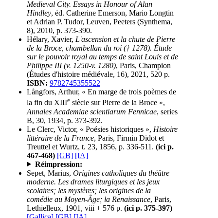
Medieval City. Essays in Honour of Alan
Hindley
, éd. Catherine Emerson, Mario Longtin
et Adrian P. Tudor, Leuven, Peeters (Synthema,
8), 2010, p. 373-390.
Hélary, Xavier,
L'ascension et la chute de Pierre
de la Broce, chambellan du roi († 1278). Étude
sur le pouvoir royal au temps de saint Louis et de
Philippe III (v. 1250-v. 1280)
, Paris, Champion
(Études d'histoire médiévale, 16), 2021, 520 p.
ISBN:
9782745355522
Långfors, Arthur, « En marge de trois poèmes de
e
la fin du XIII
siècle sur Pierre de la Broce »,
Annales Academiae scientiarum Fennicae
, series
B, 30, 1934, p. 373-392.
Le Clerc, Victor, « Poésies historiques »,
Histoire
littéraire de la France
, Paris, Firmin Didot et
Treuttel et Wurtz, t. 23, 1856, p. 336-511.
(ici p.
467-468)
[GB]
[IA]
Réimpression:
Sepet, Marius,
Origines catholiques du théâtre
moderne. Les drames liturgiques et les jeux
scolaires; les mystères; les origines de la
comédie au Moyen-Âge; la Renaissance
, Paris,
Lethielleux, 1901, viii + 576 p.
(ici p. 375-397)
[Gallica]
[GB]
[IA]