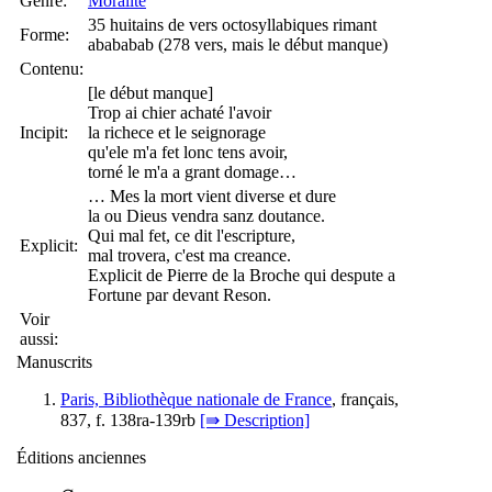
Genre:
Moralité
35 huitains de vers octosyllabiques rimant
Forme:
abababab (278 vers, mais le début manque)
Contenu:
[le début manque]
Trop ai chier achaté l'avoir
Incipit:
la richece et le seignorage
qu'ele m'a fet lonc tens avoir,
torné le m'a a grant domage…
… Mes la mort vient diverse et dure
la ou Dieus vendra sanz doutance.
Qui mal fet, ce dit l'escripture,
Explicit:
mal trovera, c'est ma creance.
Explicit de Pierre de la Broche qui despute a
Fortune par devant Reson.
Voir
aussi:
Manuscrits
Paris, Bibliothèque nationale de France
, français,
837, f. 138ra-139rb
[⇛ Description]
Éditions anciennes