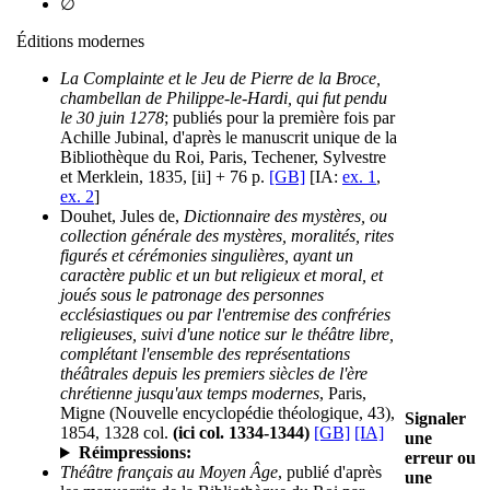
∅
Éditions modernes
La Complainte et le Jeu de Pierre de la Broce,
chambellan de Philippe-le-Hardi, qui fut pendu
le 30 juin 1278
; publiés pour la première fois par
Achille Jubinal, d'après le manuscrit unique de la
Bibliothèque du Roi, Paris, Techener, Sylvestre
et Merklein, 1835, [ii] + 76 p.
[GB]
[IA:
ex. 1
,
ex. 2
]
Douhet, Jules de,
Dictionnaire des mystères, ou
collection générale des mystères, moralités, rites
figurés et cérémonies singulières, ayant un
caractère public et un but religieux et moral, et
joués sous le patronage des personnes
ecclésiastiques ou par l'entremise des confréries
religieuses, suivi d'une notice sur le théâtre libre,
complétant l'ensemble des représentations
théâtrales depuis les premiers siècles de l'ère
chrétienne jusqu'aux temps modernes
, Paris,
Migne (Nouvelle encyclopédie théologique, 43),
Signaler
1854, 1328 col.
(ici col. 1334-1344)
[GB]
[IA]
une
Réimpressions:
erreur ou
Théâtre français au Moyen Âge
, publié d'après
une