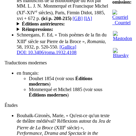
les manuscrits de la Bibliothèque du Roi par
omission:
MM. L. J. N. Monmerqué et Francisque Michel
e
e
(XI
-XIV
siècles), Paris, Firmin Didot, 1885,
xvi + 672 p.
(ici p. 208-215)
[GB]
[IA]
Courriel
Éditions antérieures:
Réimpressions:
Schneegans, F. Ed, « Trois poèmes de la fin du
e
XIII
siècle sur Pierre de la Broce »,
Romania
,
58, 1932, p. 520-550.
[Gallica]
DOI: 10.3406/roma.1932.4108
Traductions modernes
en français:
Douhet 1854 (voir sous
Éditions
modernes
)
Monmerqué et Michel 1885 (voir sous
Éditions modernes
)
Études
Bouhaïk-Gironès, Marie, « Qu'est-ce qu'un texte
de théâtre médiéval? Réflexions autour du
Jeu de
e
Pierre de La Broce
(XIII
siècle) »,
Performance, Drama and Spectacle in the