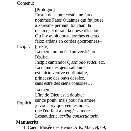
Contenu:
[Prologue]
Ensuit de l'autre costé une farce
nommee Pates Ouaintes qui fut jouee
a karesme pernant, touchant la
decime, et durant la noese d'icellui.
Ou il y avoit douze torches et deux
faloz ardans en cordes goctronnees–
Incipit:
[Texte]
La mère, nommée l'université, ou
l'église.
Incipit cantando:
Quomodo sedet
, etc.
La dame des gens salutaire,
est faicte veufve et tributaire,
princesse des pays desolee,
sans estre des siens consolee…
La mère.
L'ire de Dieu est a doubter
sur ce point; mais pour fin amere,
Explicit:
je vous pry que veulles noter,
que l'enffant a mengé sa mere.
Lesnauderie,
scriba conseruatoris
.
Manuscrits
Caen, Musée des Beaux-Arts, Mancel, 69,