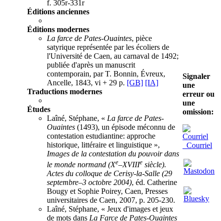
f. 305r-331r
Éditions anciennes
Éditions modernes
La farce de Pates-Ouaintes
, pièce
satyrique représentée par les écoliers de
l'Université de Caen, au carnaval de 1492;
publiée d'après un manuscrit
contemporain, par T. Bonnin, Évreux,
Signaler
Ancelle, 1843, vi + 29 p.
[GB]
[IA]
une
Traductions modernes
erreur ou
une
Études
omission:
Laîné, Stéphane, «
La farce de Pates-
Ouaintes
(1493), un épisode méconnu de
contestation estudiantine: approche
historique, littéraire et linguistique »,
Courriel
Images de la contestation du pouvoir dans
e
e
le monde normand (X
–XVIII
siècle).
Actes du colloque de Cerisy-la-Salle (29
septembre–3 octobre 2004)
, éd. Catherine
Bougy et Sophie Poirey, Caen, Presses
universitaires de Caen, 2007, p. 205-230.
Laîné, Stéphane, « Jeux d'images et jeux
de mots dans
La Farce de Pates-Ouaintes