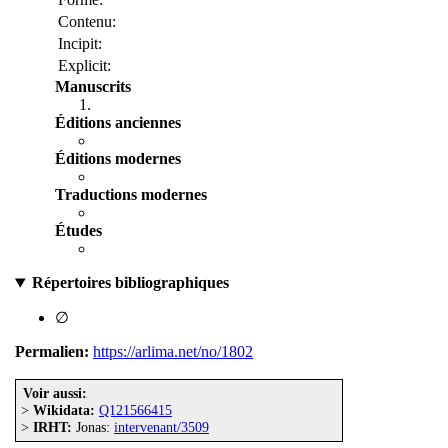
Contenu:
Incipit:
Explicit:
Manuscrits
Éditions anciennes
Éditions modernes
Traductions modernes
Études
Répertoires bibliographiques
∅
Permalien:
https://arlima.net/no/1802
Voir aussi:
>
Wikidata:
Q121566415
>
IRHT:
Jonas:
intervenant/3509