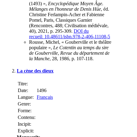
(1493) »,
Encyclopédique Moyen Âge.
Mélanges en l'honneur de Denis Hüe
, éd.
Christine Ferlampin-Acher et Fabienne
Pomel, Paris, Classiques Garnier
(Rencontres, 488; Civilisation médiévale,
40), 2021, p. 295-309.
DOI du
recueil: 10.48611/isbn.978-2-406-11108-5
Rousse, Michel, « Gouberville et le théâtre
populaire »,
Le Cotentin au temps du sire
de Gouberville
,
Revue du département de
la Manche
, 28, 1986, p. 107-118.
La cène des dieux
Titre:
Date:
1496
Langue:
Français
Genre:
Forme:
Contenu:
Incipit:
Explicit: