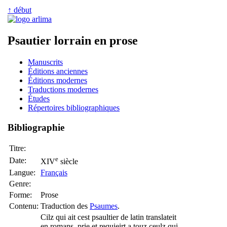
↑ début
Psautier lorrain en prose
Manuscrits
Éditions anciennes
Éditions modernes
Traductions modernes
Études
Répertoires bibliographiques
Bibliographie
Titre:
e
Date:
XIV
siècle
Langue:
Français
Genre:
Forme:
Prose
Contenu:
Traduction des
Psaumes
.
Cilz qui ait cest psaultier de latin translateit
en romans, prie et requieirt a touz ceulz qui