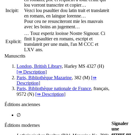
lou vorront transcrire et copier…
Incipit:
Vezci lou psaultier dou latin trait et translateit
en romans, en laingue lorenne…
Pour ceu ne resusciteront mie les mauvais
avec les boins an jugement…
… Touz esperiz looisse Nostre Signour. Ci
finit li psaultier en romans, escript et
Explicit:
translateit per une main, l'an M CCC et
LXV ans.
Manuscrits
London, British Library
, Harley MS 4327 (
H
)
[⇛ Description]
Paris, Bibliothèque Mazarine
, 382 (
M
)
[⇛
Description]
Paris, Bibliothèque nationale de France
, français,
9572 (
N
)
[⇛ Description]
Éditions anciennes
∅
Signaler
Éditions modernes
une
erreur ou