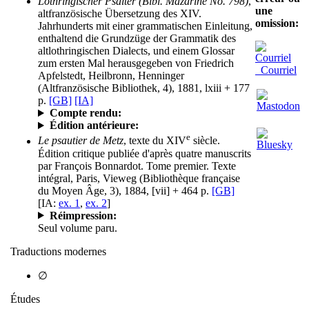
Lothringischer Psalter (Bibl. Mazarine No. 798)
,
une
altfranzösische Übersetzung des XIV.
omission:
Jahrhunderts mit einer grammatischen Einleitung,
enthaltend die Grundzüge der Grammatik des
altlothringischen Dialects, und einem Glossar
zum ersten Mal herausgegeben von Friedrich
Courriel
Apfelstedt, Heilbronn, Henninger
(Altfranzösische Bibliothek, 4), 1881, lxiii + 177
p.
[GB]
[IA]
Compte rendu:
Édition antérieure:
e
Le psautier de Metz
, texte du XIV
siècle.
Édition critique publiée d'après quatre manuscrits
par François Bonnardot. Tome premier. Texte
intégral, Paris, Vieweg (Bibliothèque française
du Moyen Âge, 3), 1884, [vii] + 464 p.
[GB]
[IA:
ex. 1
,
ex. 2
]
Réimpression:
Seul volume paru.
Traductions modernes
∅
Études