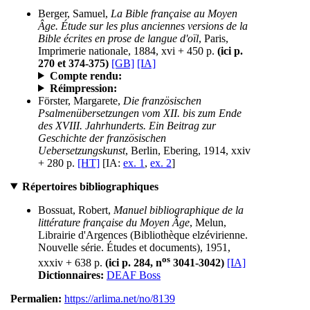
Berger, Samuel,
La Bible française au Moyen
Âge. Étude sur les plus anciennes versions de la
Bible écrites en prose de langue d'oïl
, Paris,
Imprimerie nationale, 1884, xvi + 450 p.
(ici p.
270 et 374-375)
[GB]
[IA]
Compte rendu:
Réimpression:
Förster, Margarete,
Die französischen
Psalmenübersetzungen vom XII. bis zum Ende
des XVIII. Jahrhunderts. Ein Beitrag zur
Geschichte der französischen
Uebersetzungskunst
, Berlin, Ebering, 1914, xxiv
+ 280 p.
[HT]
[IA:
ex. 1
,
ex. 2
]
Répertoires bibliographiques
Bossuat, Robert,
Manuel bibliographique de la
littérature française du Moyen Âge
, Melun,
Librairie d'Argences (Bibliothèque elzévirienne.
Nouvelle série. Études et documents), 1951,
os
xxxiv + 638 p.
(ici p. 284, n
3041-3042)
[IA]
Dictionnaires:
DEAF Boss
Permalien:
https://arlima.net/no/8139