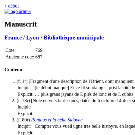
↑ début
Manuscrit
France
/
Lyon
/
Bibliothèque municipale
Cote:
769
Ancienne cote:
687
Contenu
(f. 1r) [Fragment d'une description de l'Orient, dont manquent 
Incipit:
[le début manque] Et ce fit soudaing si prist la cité 
Explicit:
… plus grans jayans de L piés de lonc et de L cubits 
(f. 78r) [Note en vers burlesques, datée du 6 octobre 1456 et s
Incipit:
Explicit:
(f. 80r)
Ponthus et la belle Sidoyne
Incipit:
Compter vous vueil ugne tres belle histoyre, en laq
Explicit: