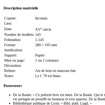
Description matérielle
Copiste:
Inconnu
Lieu:
e
Date:
XV
siècle
Nombre de feuillets:
145
Foliotation:
1-145
Format:
280 × 195 mm
Justification:
Support:
Papier
Mise en page:
1 ou 2 colonnes
Décoration:
Reliure:
Ais de bois en mauvais état
Notes:
Le f. 79 est blanc.
Possesseurs
De la Bastie: « Ce préeent livre est mien. De la Bastie. Qui le t
vie prengne ne prouffit ne honneur et n'en aquerra. De la Bastie.
Bibliothèque publique de Lyon: « Bibl. publ. Lugd. »