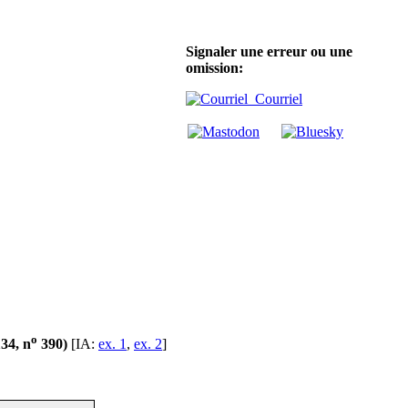
Signaler une erreur ou une
omission:
Courriel
o
134, n
390)
[IA:
ex. 1
,
ex. 2
]