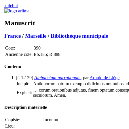
↑ début
Manuscrit
France
/
Marseille
/
Bibliothèque municipale
Cote:
390
Ancienne cote:
Eb.185; R.888
Contenu
(f. 1-129)
Alphabetum narrationum
, par
Arnold de Liège
Incipit:
Antiquorum patrum exemplo didicimus nonnullos ad vi
… corum orationibus adjutus, finem optatum consequi 
Explicit:
seculorum. Amen.
Description matérielle
Copiste:
Inconnu
Lieu: