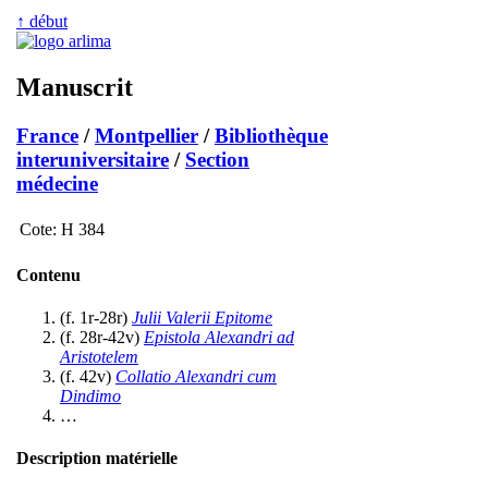
↑ début
Manuscrit
France
/
Montpellier
/
Bibliothèque
interuniversitaire
/
Section
médecine
Cote:
H 384
Contenu
(f. 1r-28r)
Julii Valerii Epitome
(f. 28r-42v)
Epistola Alexandri ad
Aristotelem
(f. 42v)
Collatio Alexandri cum
Dindimo
…
Description matérielle