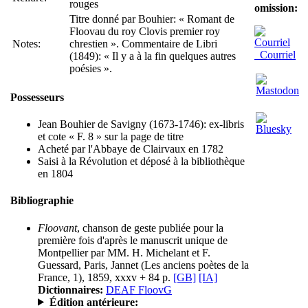
rouges
omission:
Titre donné par Bouhier: « Romant de
Floovau du roy Clovis premier roy
Notes:
chrestien ». Commentaire de Libri
Courriel
(1849): « Il y a à la fin quelques autres
poésies ».
Possesseurs
Jean Bouhier de Savigny (1673-1746): ex-libris
et cote « F. 8 » sur la page de titre
Acheté par l'Abbaye de Clairvaux en 1782
Saisi à la Révolution et déposé à la bibliothèque
en 1804
Bibliographie
Floovant
, chanson de geste publiée pour la
première fois d'après le manuscrit unique de
Montpellier par MM. H. Michelant et F.
Guessard, Paris, Jannet (Les anciens poètes de la
France, 1), 1859, xxxv + 84 p.
[GB]
[IA]
Dictionnaires:
DEAF FloovG
Édition antérieure: