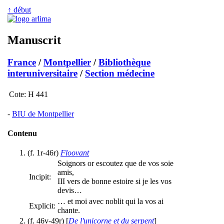
↑ début
Manuscrit
France
/
Montpellier
/
Bibliothèque
interuniversitaire
/
Section médecine
Cote:
H 441
-
BIU de Montpellier
Contenu
(f. 1r-46r)
Floovant
Soignors or escoutez que de vos soie
amis,
Incipit:
III vers de bonne estoire si je les vos
devis…
… et moi avec noblit qui la vos ai
Explicit:
chante.
(f. 46v-49r) [
De l'unicorne et du serpent
]