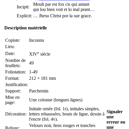
Moult par est fox cis qui antant
Incipit:
qui lou bien voit et lo mal prant…
Explicit:
… Jhesu Christ por la sue grace.
Description matérielle
Copiste:
Inconnu
Lieu:
e
Date:
XIV
siècle
Nombre de
49
feuillets:
Foliotation:
1-49
Format:
212 × 181 mm
Justification:
Support:
Parchemin
Mise en
Une colonne (longues lignes)
page:
Initiale ornée (fol. 1r), initiales simples,
Signaler
Décoration:
lettres rehaussées, bouts de ligne, dessin à
une
l'encre (fol. 4v).
erreur ou
Velours noir, liens rouges et tranches
une
Reliure: