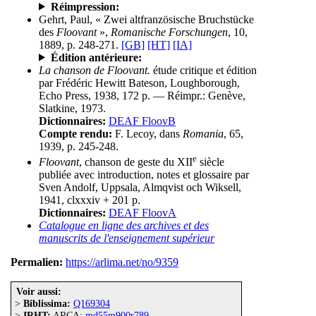
Réimpression:
Gehrt, Paul, « Zwei altfranzösische Bruchstücke
des
Floovant
»,
Romanische Forschungen
, 10,
1889, p. 248-271.
[GB]
[HT]
[IA]
Édition antérieure:
La chanson de Floovant.
étude critique et édition
par Frédéric Hewitt Bateson, Loughborough,
Echo Press, 1938, 172 p. — Réimpr.: Genève,
Slatkine, 1973.
Dictionnaires:
DEAF FloovB
Compte rendu:
F. Lecoy, dans
Romania
, 65,
1939, p. 245-248.
e
Floovant
, chanson de geste du XII
siècle
publiée avec introduction, notes et glossaire par
Sven Andolf, Uppsala, Almqvist och Wiksell,
1941, clxxxiv + 201 p.
Dictionnaires:
DEAF FloovA
Catalogue en ligne des archives et des
manuscrits de l'enseignement supérieur
Permalien:
https://arlima.net/no/9359
Voir aussi:
>
Biblissima:
Q169304
>
IRHT:
ARCA:
md55m900r789