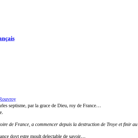
ançais
 Rouvroy
Charles septisme, par la grace de Dieu, roy de France…
e.
oire de France, a commencer depuis la destruction de Troye et finir a
France doyt estre moult delectable de savoir…