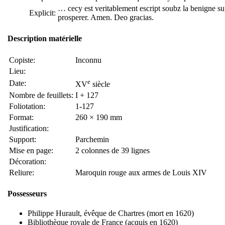
… cecy est veritablement escript soubz la benigne sup
Explicit:
prosperer. Amen. Deo gracias.
Description matérielle
Copiste:
Inconnu
Lieu:
e
Date:
XV
siècle
Nombre de feuillets:
I + 127
Foliotation:
1-127
Format:
260 × 190 mm
Justification:
Support:
Parchemin
Mise en page:
2 colonnes de 39 lignes
Décoration:
Reliure:
Maroquin rouge aux armes de Louis XIV
Possesseurs
Philippe Hurault, évêque de Chartres (mort en 1620)
Bibliothèque royale de France (acquis en 1620)