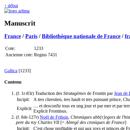
↑ début
Manuscrit
France
/
Paris
/
Bibliothèque nationale de France
/
fr
Cote:
1233
Ancienne cote:
Regius 7431
Gallica
[1233]
Contenu
(f. 1r-83r) Traduction des
Stratagèmes
de Frontin par
Jean de
Incipit:
A tres chrestien, tres hault et tres puissant prince, 
… et desconfiz tous en ung jour et par mer et par terr
Explicit:
Explicit Frontinus.
(f. 84r-127r)
Noël de Fribois
,
Chroniques abb[r]egees de l'hist
pere du roy Charles VII
[=
Abregé des croniques de France
]
Incipit:
C'est chose profitable et qui aux roys et princes de 