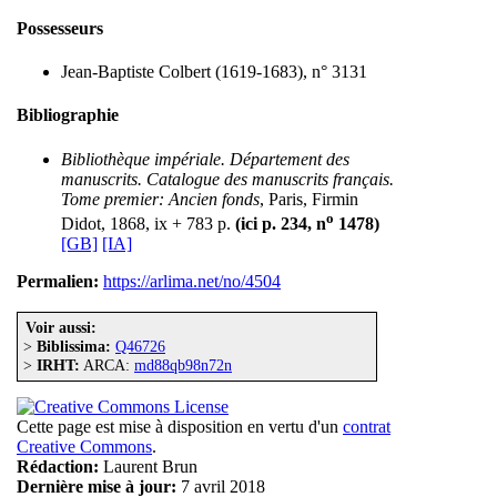
Possesseurs
Jean-Baptiste Colbert (1619-1683), n° 3131
Bibliographie
Bibliothèque impériale. Département des
manuscrits. Catalogue des manuscrits français.
Tome premier: Ancien fonds
, Paris, Firmin
o
Didot, 1868, ix + 783 p.
(ici p. 234, n
1478)
[GB]
[IA]
Permalien:
https://arlima.net/no/4504
Voir aussi:
>
Biblissima:
Q46726
>
IRHT:
ARCA:
md88qb98n72n
Cette page est mise à disposition en vertu d'un
contrat
Creative Commons
.
Rédaction:
Laurent Brun
Dernière mise à jour:
7 avril 2018