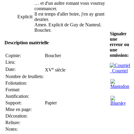
… et d'un aultre romant vous vourray
commancer.
Il est temps d'aller boire, j'en ay grant
Explicit:
desirier.
Amen. Explicit de Guy de Nanteul.
Boucher.
Signaler
une
Description matérielle
erreur ou
une
omission:
Copiste:
Boucher
Lieu:
e
Date:
XV
siècle
Courriel
Nombre de feuillets:
Foliotation:
Format:
Justification:
Support:
Papier
Mise en page:
Décoration:
Reliure:
Notes: