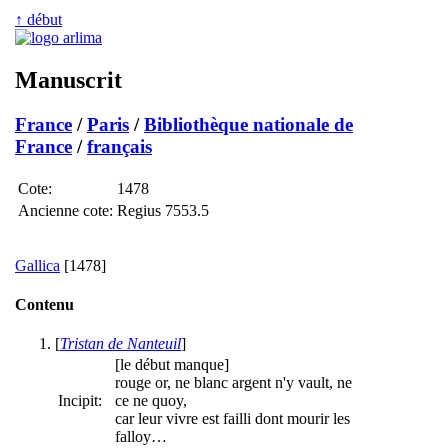
↑ début
Manuscrit
France
/
Paris
/
Bibliothèque nationale de
France
/
français
Cote:
1478
Ancienne cote:
Regius 7553.5
Gallica
[1478]
Contenu
[
Tristan de Nanteuil
]
[le début manque]
rouge or, ne blanc argent n'y vault, ne
Incipit:
ce ne quoy,
car leur vivre est failli dont mourir les
falloy…