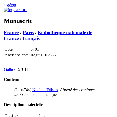
↑ début
Manuscrit
France
/
Paris
/
Bibliothèque nationale de
France
/
français
Cote:
5701
Ancienne cote:
Regius 10298.2
Gallica
[5701]
Contenu
(f. 1r-74v)
Noël de Fribois
,
Abregé des croniques
de France
, début manque
Description matérielle
Copiste:
Inconnu