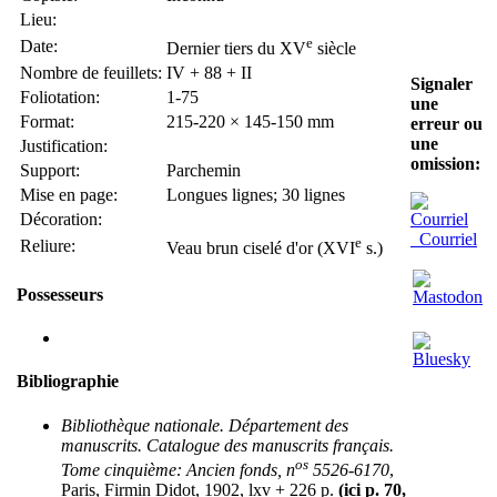
Lieu:
e
Date:
Dernier tiers du XV
siècle
Nombre de feuillets:
IV + 88 + II
Signaler
Foliotation:
1-75
une
Format:
215-220 × 145-150 mm
erreur ou
une
Justification:
omission:
Support:
Parchemin
Mise en page:
Longues lignes; 30 lignes
Décoration:
Courriel
e
Reliure:
Veau brun ciselé d'or (XVI
s.)
Possesseurs
Bibliographie
Bibliothèque nationale. Département des
manuscrits. Catalogue des manuscrits français.
os
Tome cinquième: Ancien fonds, n
5526-6170
,
Paris, Firmin Didot, 1902, lxv + 226 p.
(ici p. 70,