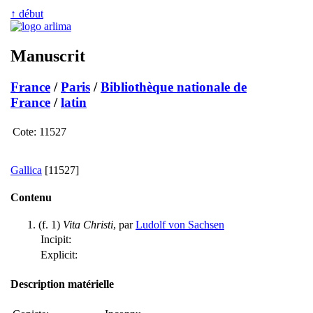
↑ début
Manuscrit
France
/
Paris
/
Bibliothèque nationale de
France
/
latin
Cote:
11527
Gallica
[11527]
Contenu
(f. 1)
Vita Christi
, par
Ludolf von Sachsen
Incipit:
Explicit:
Description matérielle