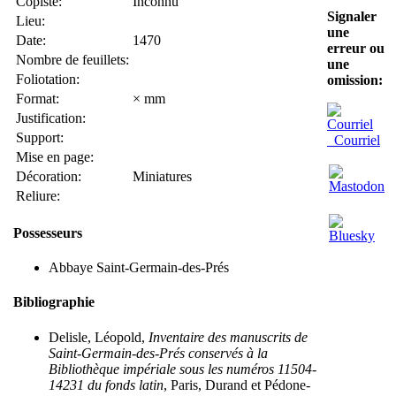
Copiste:
Inconnu
Signaler
Lieu:
une
Date:
1470
erreur ou
Nombre de feuillets:
une
Foliotation:
omission:
Format:
× mm
Justification:
Support:
Courriel
Mise en page:
Décoration:
Miniatures
Reliure:
Possesseurs
Abbaye Saint-Germain-des-Prés
Bibliographie
Delisle, Léopold,
Inventaire des manuscrits de
Saint-Germain-des-Prés conservés à la
Bibliothèque impériale sous les numéros 11504-
14231 du fonds latin
, Paris, Durand et Pédone-