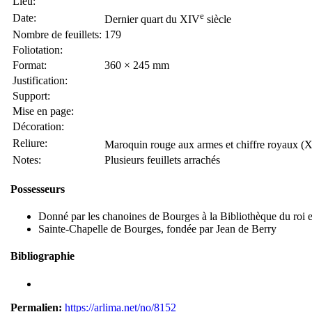
Lieu:
e
Date:
Dernier quart du XIV
siècle
Nombre de feuillets:
179
Foliotation:
Format:
360 × 245 mm
Justification:
Support:
Mise en page:
Décoration:
Reliure:
Maroquin rouge aux armes et chiffre royaux (
Notes:
Plusieurs feuillets arrachés
Possesseurs
Donné par les chanoines de Bourges à la Bibliothèque du roi 
Sainte-Chapelle de Bourges, fondée par Jean de Berry
Bibliographie
Permalien:
https://arlima.net/no/8152