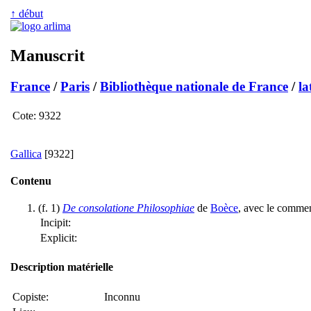
↑ début
Manuscrit
France
/
Paris
/
Bibliothèque nationale de France
/
la
Cote:
9322
Gallica
[9322]
Contenu
(f. 1)
De consolatione Philosophiae
de
Boèce
, avec le comme
Incipit:
Explicit:
Description matérielle
Copiste:
Inconnu