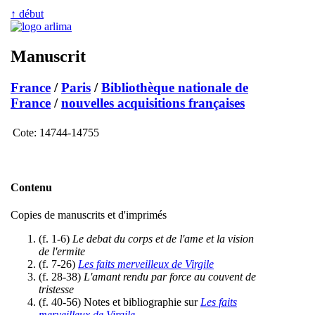
↑ début
Manuscrit
France
/
Paris
/
Bibliothèque nationale de
France
/
nouvelles acquisitions françaises
Cote:
14744-14755
Contenu
Copies de manuscrits et d'imprimés
(f. 1-6)
Le debat du corps et de l'ame et la vision
de l'ermite
(f. 7-26)
Les faits merveilleux de Virgile
(f. 28-38)
L'amant rendu par force au couvent de
tristesse
(f. 40-56) Notes et bibliographie sur
Les faits
merveilleux de Virgile