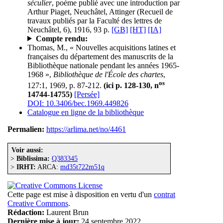
séculier
, poème publié avec une introduction par
Arthur Piaget, Neuchâtel, Attinger (Recueil de
travaux publiés par la Faculté des lettres de
Neuchâtel, 6), 1916, 93 p.
[GB]
[HT]
[IA]
Compte rendu:
Thomas, M., « Nouvelles acquisitions latines et
françaises du département des manuscrits de la
Bibliothèque nationale pendant les années 1965-
1968 »,
Bibliothèque de l'École des chartes
,
os
127:1, 1969, p. 87-212.
(ici p. 128-130, n
14744-14755)
[Persée]
DOI: 10.3406/bec.1969.449826
Catalogue en ligne de la bibliothèque
Permalien:
https://arlima.net/no/4461
Voir aussi:
>
Biblissima:
Q383345
>
IRHT:
ARCA:
md35t722m51q
Cette page est mise à disposition en vertu d'un
contrat
Creative Commons
.
Rédaction:
Laurent Brun
Dernière mise à jour:
24 septembre 2022