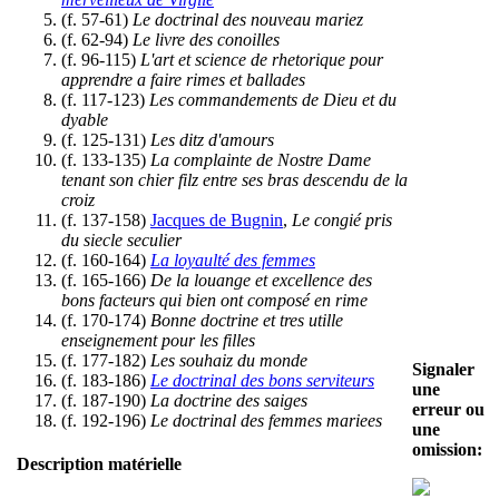
(f. 57-61)
Le doctrinal des nouveau mariez
(f. 62-94)
Le livre des conoilles
(f. 96-115)
L'art et science de rhetorique pour
apprendre a faire rimes et ballades
(f. 117-123)
Les commandements de Dieu et du
dyable
(f. 125-131)
Les ditz d'amours
(f. 133-135)
La complainte de Nostre Dame
tenant son chier filz entre ses bras descendu de la
croiz
(f. 137-158)
Jacques de Bugnin
,
Le congié pris
du siecle seculier
(f. 160-164)
La loyaulté des femmes
(f. 165-166)
De la louange et excellence des
bons facteurs qui bien ont composé en rime
(f. 170-174)
Bonne doctrine et tres utille
enseignement pour les filles
(f. 177-182)
Les souhaiz du monde
Signaler
(f. 183-186)
Le doctrinal des bons serviteurs
une
(f. 187-190)
La doctrine des saiges
erreur ou
(f. 192-196)
Le doctrinal des femmes mariees
une
omission:
Description matérielle