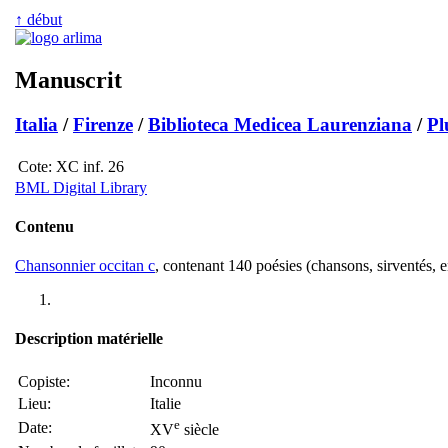
↑ début
Manuscrit
Italia
/
Firenze
/
Biblioteca Medicea Laurenziana
/
Pl
Cote:
XC inf. 26
BML Digital Library
Contenu
Chansonnier occitan c
, contenant 140 poésies (chansons, sirventés, 
Description matérielle
Copiste:
Inconnu
Lieu:
Italie
e
Date:
XV
siècle