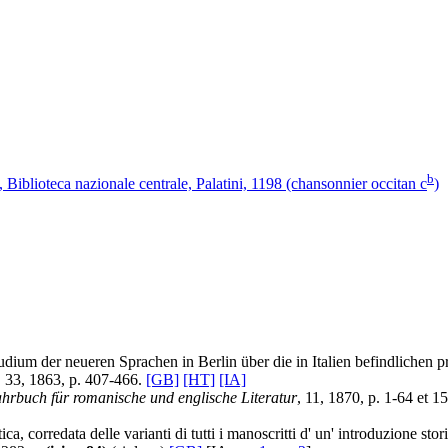
b
, Biblioteca nazionale centrale, Palatini, 1198 (chansonnier occitan c
)
tudium der neueren Sprachen in Berlin über die in Italien befindlichen 
, 33, 1863, p. 407-466.
[GB]
[HT]
[IA]
ahrbuch für romanische und englische Literatur
, 11, 1870, p. 1-64 et 
ca, corredata delle varianti di tutti i manoscritti d' un' introduzione stor