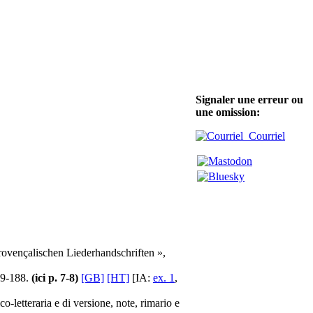
Signaler une erreur ou
une omission:
Courriel
provençalischen Liederhandschriften »,
159-188.
(ici p. 7-8)
[GB]
[HT]
[IA:
ex. 1
,
ico-letteraria e di versione, note, rimario e