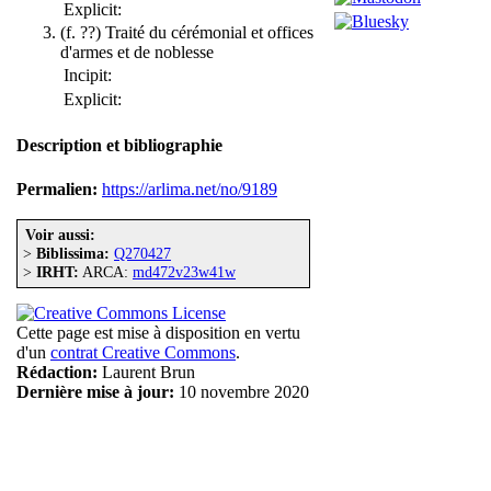
Explicit:
(f. ??) Traité du cérémonial et offices
d'armes et de noblesse
Incipit:
Explicit:
Description et bibliographie
Permalien:
https://arlima.net/no/9189
Voir aussi:
>
Biblissima:
Q270427
>
IRHT:
ARCA:
md472v23w41w
Cette page est mise à disposition en vertu
d'un
contrat Creative Commons
.
Rédaction:
Laurent Brun
Dernière mise à jour:
10 novembre 2020