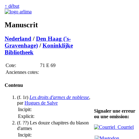
↑ début
Manuscrit
Nederland
/
Den Haag ('s-
Gravenhage)
/
Koninklijke
Bibliotheek
Cote:
71 E 69
Anciennes cotes:
Contenu
(f. 1r)
Les droits d'armes de noblesse
,
par
Hugues de Salve
Incipit:
Signaler une erreur
Explicit:
ou une omission:
(f. ??) Les douze chapitres du blason
Courriel
d'armes
Incipit: