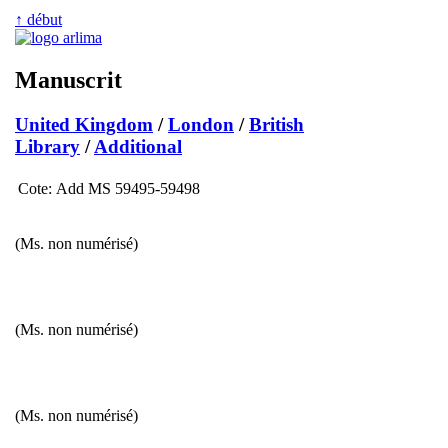
↑ début
Manuscrit
United Kingdom
/
London
/
British
Library
/
Additional
Cote:
Add MS 59495-59498
(Ms. non numérisé)
(Ms. non numérisé)
(Ms. non numérisé)