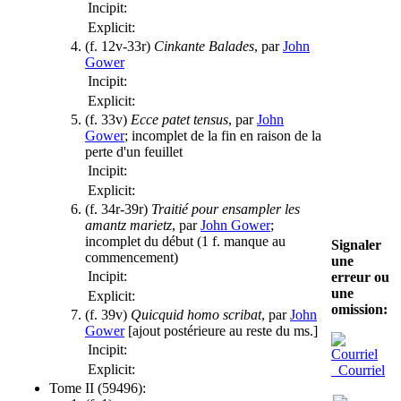
Incipit:
Explicit:
(f. 12v-33r)
Cinkante Balades
, par
John
Gower
Incipit:
Explicit:
(f. 33v)
Ecce patet tensus
, par
John
Gower
; incomplet de la fin en raison de la
perte d'un feuillet
Incipit:
Explicit:
(f. 34r-39r)
Traitié pour ensampler les
amantz marietz
, par
John Gower
;
incomplet du début (1 f. manque au
Signaler
commencement)
une
Incipit:
erreur ou
une
Explicit:
omission:
(f. 39v)
Quicquid homo scribat
, par
John
Gower
[ajout postérieure au reste du ms.]
Incipit:
Explicit:
Courriel
Tome II (59496):