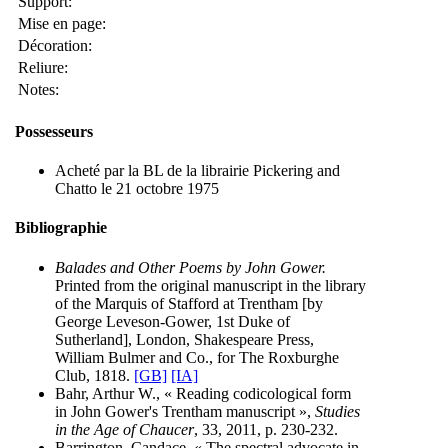
Support:
Mise en page:
Décoration:
Reliure:
Notes:
Possesseurs
Acheté par la BL de la librairie Pickering and
Chatto le 21 octobre 1975
Bibliographie
Balades and Other Poems by John Gower.
Printed from the original manuscript in the library
of the Marquis of Stafford at Trentham [by
George Leveson-Gower, 1st Duke of
Sutherland], London, Shakespeare Press,
William Bulmer and Co., for The Roxburghe
Club, 1818.
[GB]
[IA]
Bahr, Arthur W., « Reading codicological form
in John Gower's Trentham manuscript »,
Studies
in the Age of Chaucer
, 33, 2011, p. 230-232.
Barrington, Candace, « The spectral advocate in