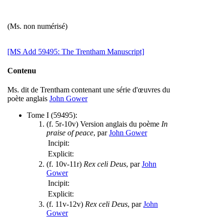
(Ms. non numérisé)
[MS Add 59495: The Trentham Manuscript]
Contenu
Ms. dit de Trentham contenant une série d'œuvres du
poète anglais
John Gower
Tome I (59495):
(f. 5r-10v) Version anglais du poème
In
praise of peace
, par
John Gower
Incipit:
Explicit:
(f. 10v-11r)
Rex celi Deus
, par
John
Gower
Incipit:
Explicit:
(f. 11v-12v)
Rex celi Deus
, par
John
Gower