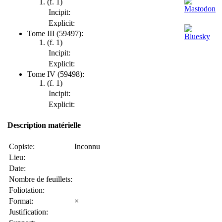
(f. 1)
Incipit:
Explicit:
Tome III (59497):
(f. 1)
Incipit:
Explicit:
Tome IV (59498):
(f. 1)
Incipit:
Explicit:
Description matérielle
Copiste:
Inconnu
Lieu:
Date:
Nombre de feuillets:
Foliotation:
Format:
×
Justification: