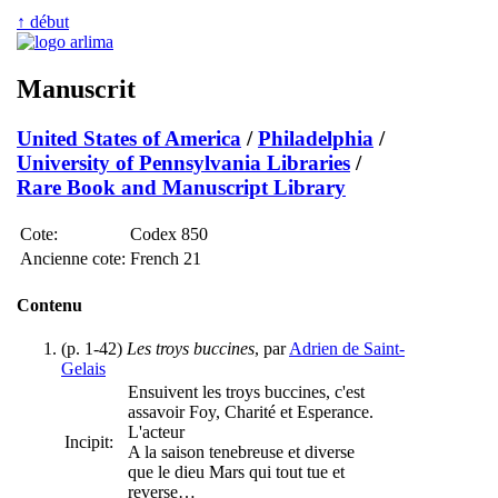
↑ début
Manuscrit
United States of America
/
Philadelphia
/
University of Pennsylvania Libraries
/
Rare Book and Manuscript Library
Cote:
Codex 850
Ancienne cote:
French 21
Contenu
(p. 1-42)
Les troys buccines
, par
Adrien de Saint-
Gelais
Ensuivent les troys buccines, c'est
assavoir Foy, Charité et Esperance.
L'acteur
Incipit:
A la saison tenebreuse et diverse
que le dieu Mars qui tout tue et
reverse…