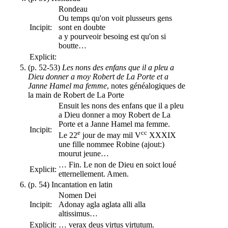
Rondeau
Ou temps qu'on voit plusseurs gens
Incipit:
sont en doubte
a y pourveoir besoing est qu'on si
boutte…
Explicit:
(p. 52-53)
Les nons des enfans que il a pleu a
Dieu donner a moy Robert de La Porte et a
Janne Hamel ma femme
, notes généalogiques de
la main de Robert de La Porte
Ensuit les nons des enfans que il a pleu
a Dieu donner a moy Robert de La
Porte et a Janne Hamel ma femme.
Incipit:
e
cc
Le 22
jour de may mil V
XXXIX
une fille nommee Robine (ajout:)
mourut jeune…
… Fin. Le non de Dieu en soict loué
Explicit:
etternellement. Amen.
(p. 54) Incantation en latin
Nomen Dei
Incipit:
Adonay agla aglata alli alla
altissimus…
Explicit:
… verax deus virtus virtutum.