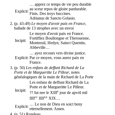
… apprez ce temps de vie peu durable
au sceur repos de gloire pardurable.
Explicit:
Finis. Des troys buccines.
Adrianus de Sancto Gelasio.
(p. 43-49)
Le moyen d'avoir paix en France
,
ballade de 13 strophes avec un envoi
Le moyen d'avoir paix en France.
Fortiffiez Boullongne et Therouenne,
Incipit:
Montreuil, Hedyn, Sainct Quentin,
Abbeville…
… ayez recours vers divine justice.
Explicit:
Par ce moyen, vous aurez paix en
France.
(p. 50)
Les enfans de deffunt Richard de La
Porte et de Margueritte Le Pilleur
, notes
généalogiques de la main de Richard de La Porte
Les enfans de deffunt Richard de La
Porte et de Margueritte Le Pilleur.
Incipit:
e
?? fut nee le XIII
jour de apvril mil
cc
xx
IIII
IIII
XIX…
… Le non de Dieu en soict beny
Explicit:
etternellement. Amen.
(p. 51) Rondeau