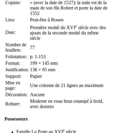
Copiste:
» (avec la date de 1527); la suite est de la
main de son fils Robert et porte la date de
1552
Lieu:
Peut-être à Rouen
e
Première moitié du XVI
siècle avec des
Date:
ajouts de la seconde moitié du même
siècle
Nombre de
77
feuillets:
Foliotation:
p. 1-153
Format:
199 × 145 mm
Justification:
138 × 95 mm
Support:
Papier
Mise en
Une colonne de 21 lignes au maximum
page:
Décoration:
Aucune
Moderne en veau brun estampé à froid,
Reliure:
avec dorures
Possesseurs
e
Famille La Porte au XVI
siècle