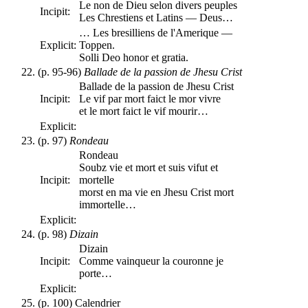
Le non de Dieu selon divers peuples
Incipit:
Les Chrestiens et Latins — Deus…
… Les bresilliens de l'Amerique —
Explicit:
Toppen.
Solli Deo honor et gratia.
(p. 95-96)
Ballade de la passion de Jhesu Crist
Ballade de la passion de Jhesu Crist
Incipit:
Le vif par mort faict le mor vivre
et le mort faict le vif mourir…
Explicit:
(p. 97)
Rondeau
Rondeau
Soubz vie et mort et suis vifut et
Incipit:
mortelle
morst en ma vie en Jhesu Crist mort
immortelle…
Explicit:
(p. 98)
Dizain
Dizain
Incipit:
Comme vainqueur la couronne je
porte…
Explicit:
(p. 100) Calendrier