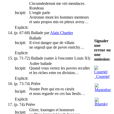
Circumdederunt me viri mendaces.
Rondeau
Incipit:
L'engle parle
Avironne mont les hommes menteurs
et sans propos mis en piteux avroy…
Explicit:
(p. 67-68) Ballade par
Alain Chartier
Ballade
Signaler
Incipit:
Il n'est danger que de villain
une
ne orgeuil que de povre enrichy…
erreur ou
Explicit:
une
(p. 71-72) Ballade (satire à l'encontre Louis XI)
omission:
Aultre ballade
Incipit:
Quand vous verrez les povres reculler
et les riches estre en division…
Courriel
Explicit:
(p. 73-74) Prière
Nostre Pere qui est es cieulx
Incipit:
et nous regarde en ces bas lieulx…
Explicit:
(p. 74) Prière
Glore, louenges et honneurs
Incipit: