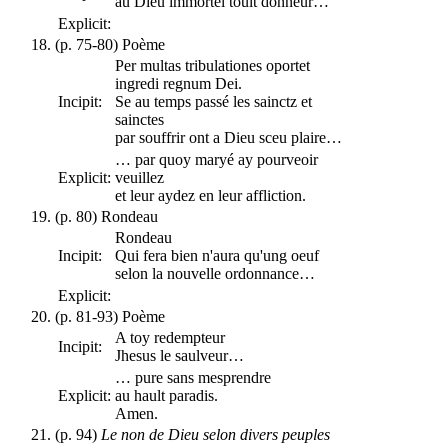
au Dieu immortel toult donneur…
Explicit:
(p. 75-80) Poème
Per multas tribulationes oportet
ingredi regnum Dei.
Incipit:
Se au temps passé les sainctz et
sainctes
par souffrir ont a Dieu sceu plaire…
… par quoy maryé ay pourveoir
Explicit:
veuillez
et leur aydez en leur affliction.
(p. 80) Rondeau
Rondeau
Incipit:
Qui fera bien n'aura qu'ung oeuf
selon la nouvelle ordonnance…
Explicit:
(p. 81-93) Poème
A toy redempteur
Incipit:
Jhesus le saulveur…
… pure sans mesprendre
Explicit:
au hault paradis.
Amen.
(p. 94)
Le non de Dieu selon divers peuples