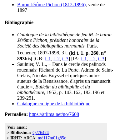
Baron Jérôme Pichon (1812-1896)
, vente de
1897
Bibliographie
Catalogue de la bibliothèque de feu M. le baron
Jérôme Pichon, président honoraire de la
Société des bibliophiles normands
, Paris,
o
Techener, 1897-1898, 3 t.
(ici t. 1, p. 260, n
893bis)
[GB:
t. 1
,
t. 2
,
t. 3
] [IA:
t. 1
,
t. 2
,
t. 3
]
Saulnier, V.-L., « Dans le cercle des palinods
rouennais: Richard de La Porte, Adrien de Saint-
Gelais, Nicolas Boyssel et quelques autres
auteurs de la Renaissance, d'après un manuscrit
étudié »,
Bulletin du bibliophile et du
bibliothécaire
, 1952, p. 143-162, 182-196 et
239-251.
Catalogue en ligne de la bibliothèque
Permalien:
https://arlima.net/no/7608
Voir aussi:
>
Biblissima:
Q276474
>
IRHT:
ARCA:
md117m01g85c