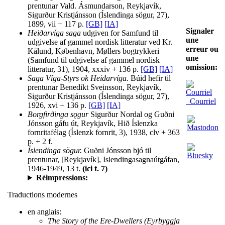
prentunar Vald. Ásmundarson, Reykjavík,
Sigurður Kristjánsson (Íslendinga sögur, 27),
1899, vii + 117 p.
[GB]
[IA]
Signaler
Heiðarvíga saga
udgiven for Samfund til
une
udgivelse af gammel nordisk litteratur ved Kr.
erreur ou
Kålund, København, Møllers bogtrykkeri
une
(Samfund til udgivelse af gammel nordisk
omission:
litteratur, 31), 1904, xxxiv + 136 p.
[GB]
[IA]
Saga Víga-Styrs ok Heiđarvíga.
Búiđ hefir til
prentunar Benedikt Sveinsson, Reykjavík,
Sigurður Kristjánsson (Íslendinga sögur, 27),
Courriel
1926, xvi + 136 p.
[GB]
[IA]
Borgfirðinga sǫgur
Sigurður Nordal og Guðni
Jónsson gáfu út, Reykjavík, Hið Íslenzka
fornritafélag (Íslenzk fornrit, 3), 1938, clv + 363
p. + 2 f.
Íslendinga sögur.
Guðni Jónsson bjó til
prentunar, [Reykjavík], Islendingasagnaútgáfan,
1946-1949, 13 t.
(ici t. 7)
Réimpressions:
Traductions modernes
en anglais:
The Story of the Ere-Dwellers (Eyrbyggja