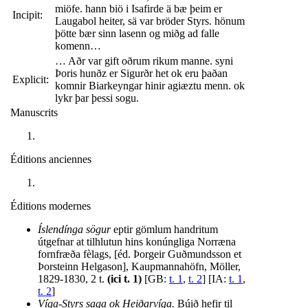
miöfe. hann biö i Isafirde ä bæ þeim er
Incipit:
Laugabol heiter, sä var bröder Styrs. hönum
þötte bær sinn lasenn og miðg ad falle
komenn…
… Aðr var gift oðrum rikum manne. syni
Þoris hunðz er Sigurðr het ok eru þaðan
Explicit:
komnir Biarkeyngar hinir agiæztu menn. ok
lykr þar þessi sogu.
Manuscrits
Éditions anciennes
Éditions modernes
Íslendínga sögur
eptir gömlum handritum
útgefnar at tilhlutun hins konúngliga Norræna
fornfræða fèlags, [éd. Þorgeir Guðmundsson et
Þorsteinn Helgason], Kaupmannahöfn, Möller,
1829-1830, 2 t.
(ici t. 1)
[GB:
t. 1
,
t. 2
] [IA:
t. 1
,
t. 2
]
Víga-Styrs saga ok Heiðarvíga.
Búið hefir til