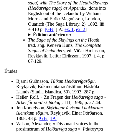
saga) with The Story of the Heath-Slayings
(Heiðarvíga saga) as Appendix
, done into
English out of the Icelandic by William
Morris and Eiríkr Magnússon, London,
Quaritch (The Saga Library, 2), 1892, liii
+ 410 p.
[GB]
[IA:
ex. 1
,
ex. 2
]
Édition antérieure:
The Saga of the Slayings on the Heath
,
trad. ang. Keneva Kunz,
The Complete
Sagas of Icelanders
, éd. Viõar Hreinsson,
Reykjavík, Leifur Eiríksson, 1997, t. 4, p.
67-129.
Études
Bjarni Guðnason,
Túlkun Heiðarvígasögu
,
Reykjavík, Bókmenntafraeðistifnun Háskóla
Islands (Studia islandica, 50), 1993, 287 p.
Heller, Rolf, « Zu Fragen der
Heiðarvíga saga
»,
Arkiv för nordisk filologi
, 111, 1996, p. 27-44.
Jón Þorkelsson,
Skýringar á vísum í nokkurum
íslenzkum sögum
, Reykjavík, Einar Þórðarson,
1868, 48 p.
[GB]
[IA]
Wilson, Alexander, « Dissonant voices in the
prosimetrum of
Heiðarvíga saga
»,
Þáttasyrpa