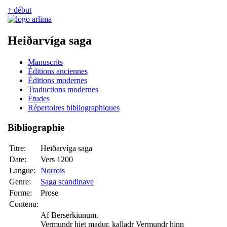
↑ début
Heiðarvíga saga
Manuscrits
Éditions anciennes
Éditions modernes
Traductions modernes
Études
Répertoires bibliographiques
Bibliographie
Titre:
Heiðarvíga saga
Date:
Vers 1200
Langue:
Norrois
Genre:
Saga scandinave
Forme:
Prose
Contenu:
Af Berserkiunum.
Vermundr hiet madur, kalladr Vermundr hinn