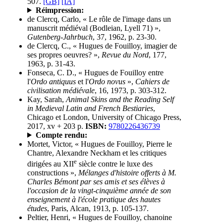
507.
[GB]
[IA]
Réimpression:
de Clercq, Carlo, « Le rôle de l'image dans un
manuscrit médiéval (Bodleian, Lyell 71) »,
Gutenberg-Jahrbuch
, 37, 1962, p. 23-30.
de Clercq, C., « Hugues de Fouilloy, imagier de
ses propres oeuvres? »,
Revue du Nord
, 177,
1963, p. 31-43.
Fonseca, C. D., « Hugues de Fouilloy entre
l'
Ordo antiquus
et l'
Ordo novus
»,
Cahiers de
civilisation médiévale
, 16, 1973, p. 303-312.
Kay, Sarah,
Animal Skins and the Reading Self
in Medieval Latin and French Bestiaries
,
Chicago et London, University of Chicago Press,
2017, xv + 203 p.
ISBN:
9780226436739
Compte rendu:
Mortet, Victor, « Hugues de Fouilloy, Pierre le
Chantre, Alexandre Neckham et les critiques
e
dirigées au XII
siècle contre le luxe des
constructions »,
Mélanges d'histoire offerts à M.
Charles Bémont par ses amis et ses élèves à
l'occasion de la vingt-cinquième année de son
enseignement à l'école pratique des hautes
études
, Paris, Alcan, 1913, p. 105-137.
Peltier, Henri, « Hugues de Fouilloy, chanoine