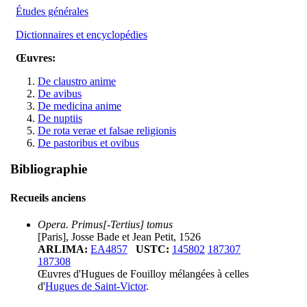
Études générales
Dictionnaires et encyclopédies
Œuvres:
De claustro anime
De avibus
De medicina anime
De nuptiis
De rota verae et falsae religionis
De pastoribus et ovibus
Bibliographie
Recueils anciens
Opera. Primus[-Tertius] tomus
[Paris], Josse Bade et Jean Petit, 1526
ARLIMA:
EA4857
USTC:
145802
187307
187308
Œuvres d'Hugues de Fouilloy mélangées à celles
d'
Hugues de Saint-Victor
.