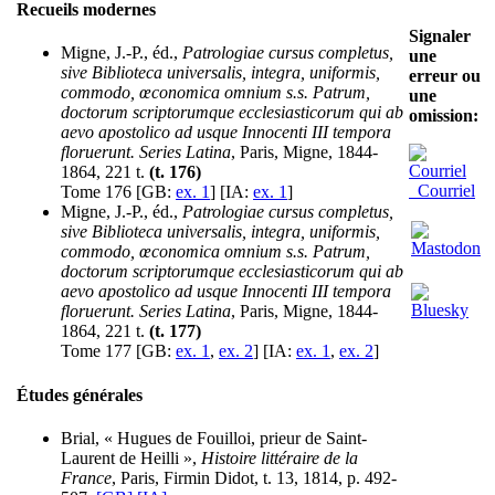
Recueils modernes
Signaler
Migne, J.-P., éd.,
Patrologiae cursus completus,
une
sive Biblioteca universalis, integra, uniformis,
erreur ou
commodo, œconomica omnium s.s. Patrum,
une
doctorum scriptorumque ecclesiasticorum qui ab
omission:
aevo apostolico ad usque Innocenti III tempora
floruerunt. Series Latina
, Paris, Migne, 1844-
1864, 221 t.
(t. 176)
Courriel
Tome 176 [GB:
ex. 1
] [IA:
ex. 1
]
Migne, J.-P., éd.,
Patrologiae cursus completus,
sive Biblioteca universalis, integra, uniformis,
commodo, œconomica omnium s.s. Patrum,
doctorum scriptorumque ecclesiasticorum qui ab
aevo apostolico ad usque Innocenti III tempora
floruerunt. Series Latina
, Paris, Migne, 1844-
1864, 221 t.
(t. 177)
Tome 177 [GB:
ex. 1
,
ex. 2
] [IA:
ex. 1
,
ex. 2
]
Études générales
Brial, « Hugues de Fouilloi, prieur de Saint-
Laurent de Heilli »,
Histoire littéraire de la
France
, Paris, Firmin Didot, t. 13, 1814, p. 492-