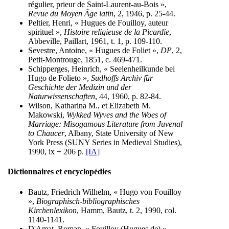
régulier, prieur de Saint-Laurent-au-Bois »,
Revue du Moyen Âge latin
, 2, 1946, p. 25-44.
Peltier, Henri, « Hugues de Fouilloy, auteur
spirituel »,
Histoire religieuse de la Picardie
,
Abbeville, Paillart, 1961, t. 1, p. 109-110.
Sevestre, Antoine, « Hugues de Foliet »,
DP
, 2,
Petit-Montrouge, 1851, c. 469-471.
Schipperges, Heinrich, « Seelenheilkunde bei
Hugo de Folieto »,
Sudhoffs Archiv für
Geschichte der Medizin und der
Naturwissenschaften
, 44, 1960, p. 82-84.
Wilson, Katharina M., et Elizabeth M.
Makowski,
Wykked Wyves and the Woes of
Marriage: Misogamous Literature from Juvenal
to Chaucer
, Albany, State University of New
York Press (SUNY Series in Medieval Studies),
1990, ix + 206 p.
[IA]
Dictionnaires et encyclopédies
Bautz, Friedrich Wilhelm, « Hugo von Fouilloy
»,
Biographisch-bibliographisches
Kirchenlexikon
, Hamm, Bautz, t. 2, 1990, col.
1140-1141.
D'Amat, Roman, « Fouilloy (Hugues de) »,