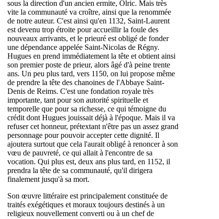
sous la direction d'un ancien ermite, Olric. Mais très
vite la communauté va croître, ainsi que la renommée
de notre auteur. C'est ainsi qu'en 1132, Saint-Laurent
est devenu trop étroite pour accueillir la foule des
nouveaux arrivants, et le prieuré est obligé de fonder
une dépendance appelée Saint-Nicolas de Régny.
Hugues en prend immédiatement la tête et obtient ainsi
son premier poste de prieur, alors âgé d'à peine trente
ans. Un peu plus tard, vers 1150, on lui propose même
de prendre la tête des chanoines de l'Abbaye Saint-
Denis de Reims. C'est une fondation royale très
importante, tant pour son autorité spirituelle et
temporelle que pour sa richesse, ce qui témoigne du
crédit dont Hugues jouissait déjà à l'époque. Mais il va
refuser cet honneur, prétextant n'être pas un assez grand
personnage pour pouvoir accepter cette dignité. Il
ajoutera surtout que cela l'aurait obligé à renoncer à son
vœu de pauvreté, ce qui allait à l'encontre de sa
vocation. Qui plus est, deux ans plus tard, en 1152, il
prendra la tête de sa communauté, qu'il dirigera
finalement jusqu'à sa mort.
Son œuvre littéraire est principalement constituée de
traités exégétiques et moraux toujours destinés à un
religieux nouvellement converti ou à un chef de