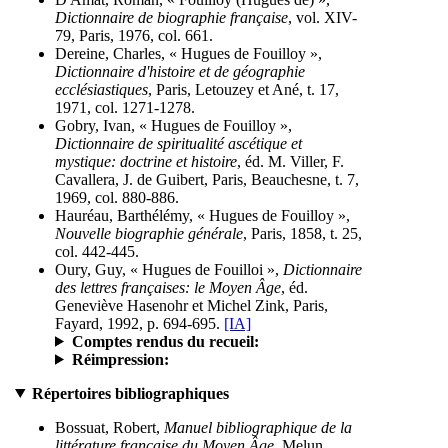
Dictionnaire de biographie française
, vol. XIV-
79, Paris, 1976, col. 661.
Dereine, Charles, « Hugues de Fouilloy »,
Dictionnaire d'histoire et de géographie
ecclésiastiques
, Paris, Letouzey et Ané, t. 17,
1971, col. 1271-1278.
Gobry, Ivan, « Hugues de Fouilloy »,
Dictionnaire de spiritualité ascétique et
mystique: doctrine et histoire
, éd. M. Viller, F.
Cavallera, J. de Guibert, Paris, Beauchesne, t. 7,
1969, col. 880-886.
Hauréau, Barthélémy, « Hugues de Fouilloy »,
Nouvelle biographie générale
, Paris, 1858, t. 25,
col. 442-445.
Oury, Guy, « Hugues de Fouilloi »,
Dictionnaire
des lettres françaises: le Moyen Âge
, éd.
Geneviève Hasenohr et Michel Zink, Paris,
Fayard, 1992, p. 694-695.
[IA]
Comptes rendus du recueil:
Réimpression:
Répertoires bibliographiques
Bossuat, Robert,
Manuel bibliographique de la
littérature française du Moyen Âge
, Melun,