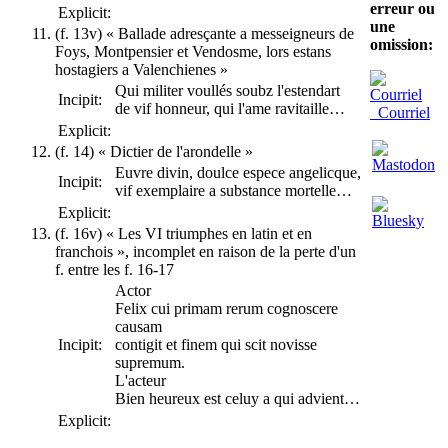
erreur ou
Explicit:
une
(f. 13v) « Ballade adresçante a messeigneurs de
omission:
Foys, Montpensier et Vendosme, lors estans
hostagiers a Valenchienes »
Qui militer voullés soubz l'estendart
Incipit:
de vif honneur, qui l'ame ravitaille…
Courriel
Explicit:
(f. 14) « Dictier de l'arondelle »
Euvre divin, doulce espece angelicque,
Incipit:
vif exemplaire a substance mortelle…
Explicit:
(f. 16v) « Les VI triumphes en latin et en
franchois », incomplet en raison de la perte d'un
f. entre les f. 16-17
Actor
Felix cui primam rerum cognoscere
causam
Incipit:
contigit et finem qui scit novisse
supremum.
L'acteur
Bien heureux est celuy a qui advient…
Explicit: