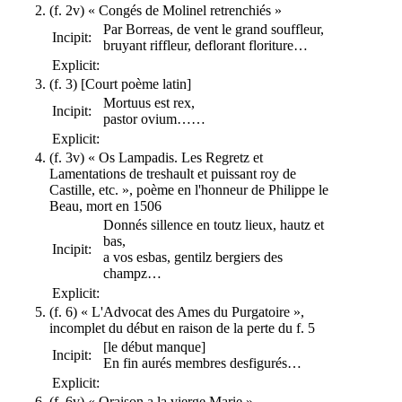
(f. 2v) « Congés de Molinel retrenchiés »
Par Borreas, de vent le grand souffleur,
Incipit:
bruyant riffleur, deflorant floriture…
Explicit:
(f. 3) [Court poème latin]
Mortuus est rex,
Incipit:
pastor ovium……
Explicit:
(f. 3v) « Os Lampadis. Les Regretz et
Lamentations de treshault et puissant roy de
Castille, etc. », poème en l'honneur de Philippe le
Beau, mort en 1506
Donnés sillence en toutz lieux, hautz et
bas,
Incipit:
a vos esbas, gentilz bergiers des
champz…
Explicit:
(f. 6) « L'Advocat des Ames du Purgatoire »,
incomplet du début en raison de la perte du f. 5
[le début manque]
Incipit:
En fin aurés membres desfigurés…
Explicit:
(f. 6v) « Oraison a la vierge Marie »