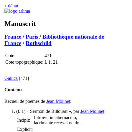
↑ début
Manuscrit
France
/
Paris
/
Bibliothèque nationale de
France
/
Rothschild
Cote:
471
Cote topographique:
I. 1. 21
Gallica
[471]
Contenu
Recueil de poèmes de
Jean Molinet
:
(f. 1) « Sermon de Billouart », par
Jean Molinet
Introivit in tabernaculo,
Incipit:
lacrimante recessit oculo…
Explicit: