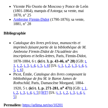
Vicente Pío Osorio de Moscoso y Ponce de León
(1801-1864), marquis d'Astorga; sa vente, mai
1870, n° 25
Ambroise Firmin-Didot
(1790-1876); sa vente,
1881, n° 28
Bibliographie
Catalogue des livres précieux, manuscrits et
imprimés faisant partie de la bibliothèque de M.
Ambroise Firmin-Didot de l'Académie des
inscriptions et belles-lettres
, Paris, Firmin-Didot,
o
1878-1884, 6 t.
(ici t. 3, p. 43-46, n
28)
[GB:
t.
1
,
t. 2
,
t. 3
,
t. 4
,
t. 5
,
t. 6
] [IA:
t. 1
,
t. 2
,
t. 3
,
t. 4
,
t.
5
,
t. 6
]
Picot, Émile,
Catalogue des livres composant la
bibliothèque de feu M. le Baron James de
Rothschild
, Paris, Damascène Morgand, 1884-
o
1920, 5 t.
(ici t. 1, p. 271-281, n
471)
[GB:
t. 1
,
t. 2
,
t. 3
,
t. 4
,
t. 5
]
[HT]
[IA:
t. 1
,
t. 2
,
t. 3
,
t. 4
,
t.
5
]
Permalien:
https://arlima.net/no/10201