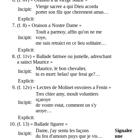
Vierge sacree a qui Dieu acorda
Incipit:
porter son filz que cherement amas…
Explicit:
(f. 8) « Oraison a Nostre Dame »
Toult a parmoy, affin qu'on ne me
Incipit:
voye,
me suis retraict en ce lieu solitaire…
Explicit:
(f. 11v) « Ballade fatrisee ou jumelle, adreschant
a sainct Maurice »
Maurice, le bon chevalier,
Incipit:
tu es mort: helas! que ferai ge?…
Explicit:
(f. 12v) « Lectres de Molinet envoiees a Fenin »
Tres chier amy, moult voluntiers
sçaroye
Incipit:
de vostre estat, comment on s'y
aroye…
Explicit:
(f. 13) « Ballade figuree »
Signaler
Dame, j'ay sentu les façons
Incipit:
une
du feu d'amours puys que je vis…