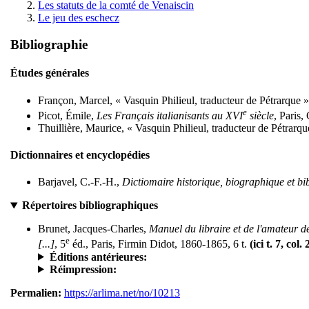
Les statuts de la comté de Venaiscin
Le jeu des eschecz
Bibliographie
Études générales
Françon, Marcel, « Vasquin Philieul, traducteur de Pétrarque 
e
Picot, Émile,
Les Français italianisants au XVI
siècle
, Paris
Thuillière, Maurice, « Vasquin Philieul, traducteur de Pétrarq
Dictionnaires et encyclopédies
Barjavel, C.-F.-H.,
Dictiomaire historique, biographique et b
Répertoires bibliographiques
Brunet, Jacques-Charles,
Manuel du libraire et de l'amateur de
e
[...]
, 5
éd., Paris, Firmin Didot, 1860-1865, 6 t.
(ici t. 7, col.
Éditions antérieures:
Réimpression:
Permalien:
https://arlima.net/no/10213