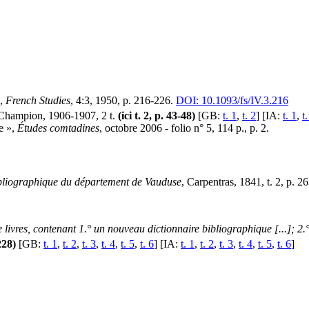
»,
French Studies
, 4:3, 1950, p. 216-226.
DOI: 10.1093/fs/IV.3.216
, Champion, 1906-1907, 2 t.
(ici t. 2, p. 43-48)
[GB:
t. 1
,
t. 2
] [IA:
t. 1
,
t.
ue »,
Études comtadines
, octobre 2006 - folio n° 5, 114 p., p. 2.
ibliographique du département de Vauduse
, Carpentras, 1841, t. 2, p. 2
 livres, contenant 1.° un nouveau dictionnaire bibliographique [...]; 2
 228)
[GB:
t. 1
,
t. 2
,
t. 3
,
t. 4
,
t. 5
,
t. 6
] [IA:
t. 1
,
t. 2
,
t. 3
,
t. 4
,
t. 5
,
t. 6
]