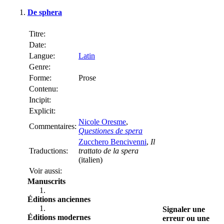
De sphera
Titre:
Date:
Langue:
Latin
Genre:
Forme:
Prose
Contenu:
Incipit:
Explicit:
Nicole Oresme
,
Commentaires:
Questiones de spera
Zucchero Bencivenni
,
Il
Traductions:
trattato de la spera
(italien)
Voir aussi:
Manuscrits
Éditions anciennes
Signaler une
Éditions modernes
erreur ou une