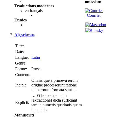
omission:
Traductions modernes
en français:
Courriel
Études
Algorismus
Titre:
Date:
Langue:
Latin
Genre:
Forme:
Prose
Contenu:
Omnia que a primeva rerum
Incipit:
origine processerunt ratione
numerorum formata sunt…
… Et hoc de radicum
[extractione] dicta sufficiant
Explicit:
tam in numeris quadratis quam
in cubitis.
Manuscrits