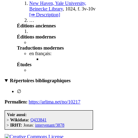
New Haven, Yale University,
Beinecke Library
, 1024, f. 3v-10v
[⇛ Description]
…
Éditions anciennes
Éditions modernes
Traductions modernes
en français:
Études
Répertoires bibliographiques
∅
Permalien:
https://arlima.net/no/10217
Voir aussi:
>
Wikidata:
Q433841
>
IRHT:
Jonas:
intervenant/3878